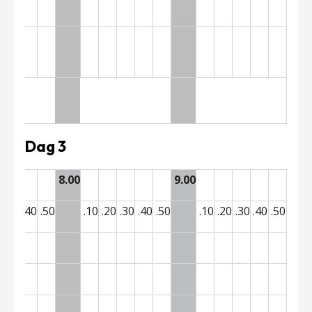
Dag 3
8.00
9.00
0
.30
.40
.50
.10
.20
.30
.40
.50
.10
.20
.30
.40
.50