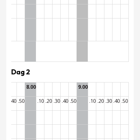
Dag 2
8.00
9.00
0
.30
.40
.50
.10
.20
.30
.40
.50
.10
.20
.30
.40
.50