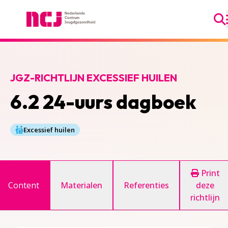
Ga
Nederlands Centrum Jeugdgezondheid
JGZ-RICHTLIJN EXCESSIEF HUILEN
6.2 24-uurs dagboek
Excessief huilen
Print
Content
Materialen
Referenties
deze
richtlijn