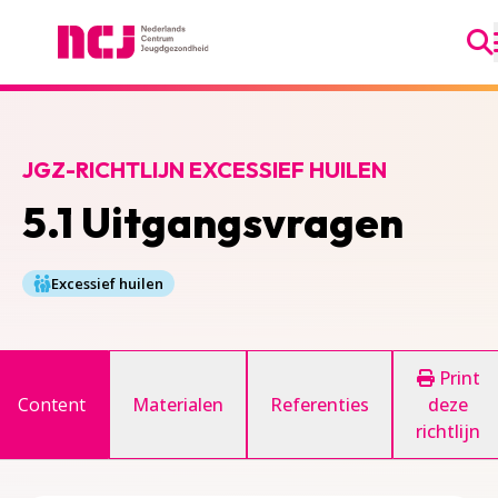
Ga
Nederlands Centrum Jeugdgezondheid
JGZ-RICHTLIJN EXCESSIEF HUILEN
5.1 Uitgangsvragen
Excessief huilen
Print
Content
Materialen
Referenties
deze
richtlijn