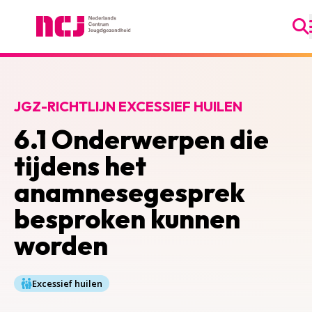
Ga
Nederlands Centrum Jeugdgezondheid
JGZ-RICHTLIJN EXCESSIEF HUILEN
6.1 Onderwerpen die
tijdens het
anamnesegesprek
besproken kunnen
worden
Excessief huilen