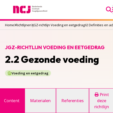
Ga
Nederlands Centrum Jeugdgezondheid
Home
Richtlijnen
JGZ-richtlijn Voeding en eetgedrag
2 Definities en a
JGZ-RICHTLIJN VOEDING EN EETGEDRAG
2.2 Gezonde voeding
Voeding en eetgedrag
Print
Content
Materialen
Referenties
deze
richtlijn