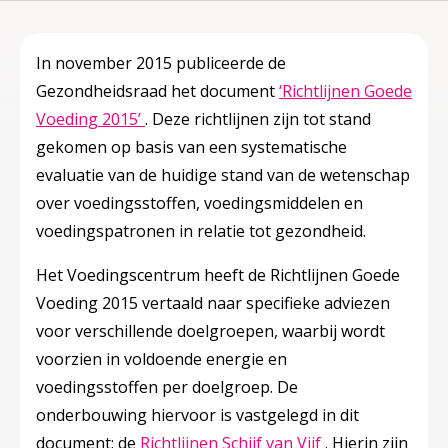
In november 2015 publiceerde de
Gezondheidsraad het document
‘Richtlijnen Goede
Deze linkt opent in een nieuw tabblad
Voeding 2015’
. Deze richtlijnen zijn tot stand
gekomen op basis van een systematische
evaluatie van de huidige stand van de wetenschap
over voedingsstoffen, voedingsmiddelen en
voedingspatronen in relatie tot gezondheid.
Het Voedingscentrum heeft de Richtlijnen Goede
Voeding 2015 vertaald naar specifieke adviezen
voor verschillende doelgroepen, waarbij wordt
voorzien in voldoende energie en
voedingsstoffen per doelgroep. De
onderbouwing hiervoor is vastgelegd in dit
Deze linkt opent
document: de
Richtlijnen Schijf van Vijf
. Hierin zijn