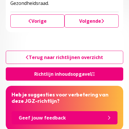
Gezondheidsraad.
Vorige
Volgende
Terug naar richtlijnen overzicht
Richtlijn inhoudsopgave
Heb je suggesties voor verbetering van
deze JGZ-richtlijn?
Geef jouw feedback