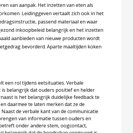
ieren van aanpak. Het inzetten van eten als
rkomen. Leidinggeven vertaalt zich ook in het
edragsinstructie, passend materiaal en waar
 gezond inkoopbeleid belangrijk en het inzetten
rhaald aanbieden van nieuwe producten wordt
eetgedrag bevorderd. Aparte maaltijden koken
 een rol tijdens eetsituaties. Verbale
is belangrijk dat ouders positief en helder
aast is het belangrijk duidelijke feedback te
en daarmee te laten merken dat ze de
Naast de verbale kant van de communicatie
rbrengen van informatie tussen ouders en
it betreft onder andere stem, oogcontact,
l belangrijk dat de boodschap congruent is.