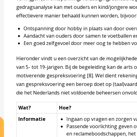
ing bij (verdenking op) problemen 1-4 jaar
gedragsanalyse kan met ouders en kind/jongere wo
effectievere manier behaald kunnen worden, bijvoor
1-4 jaar
Ontspanning door hobby in plaats van door over
Aandacht van ouders door samen te voetballen en 
bij (verdenking op) problemen 5-19 jaar
Een goed zelfgevoel door meer oog te hebben voo
Hieronder vindt u een overzicht van de mogelijkhe
van 5- tot 19-jarigen. Bij de begeleiding kan de ar
motiverende gespreksvoering
[8]
. Wel dient rekeni
van gespreksvoering een beroep doet op (taal)vaard
oording
die het Nederlands niet voldoende beheersen onvold
ndkoming
Wat?
Hoe?
Informatie
Ingaan op vragen en zorgen va
Passende voorlichting geven o
en reclameboodschappen, het 