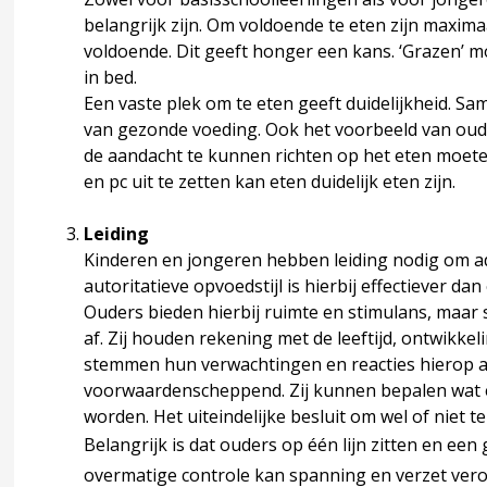
gewoonten
belangrijk zijn. Om voldoende te eten zijn maxi
voldoende. Dit geeft honger een kans. ‘Grazen’ 
en
in bed.
Een vaste plek om te eten geeft duidelijkheid. S
van gezonde voeding. Ook het voorbeeld van oude
de aandacht te kunnen richten op het eten moet
actoren
en pc uit te zetten kan eten duidelijk eten zijn.
t ontwikkelen van ernstige voedings- en eetstoornissen
Leiding
Kinderen en jongeren hebben leiding nodig om a
autoritatieve opvoedstijl is hierbij effectiever dan
Ouders bieden hierbij ruimte en stimulans, maar s
af. Zij houden rekening met de leeftijd, ontwikk
stemmen hun verwachtingen en reacties hierop af.
voorwaardenscheppend. Zij kunnen bepalen wat er
atronen
worden. Het uiteindelijke besluit om wel of niet te
Belangrijk is dat ouders op één lijn zitten en 
toornissen
overmatige controle kan spanning en verzet vero