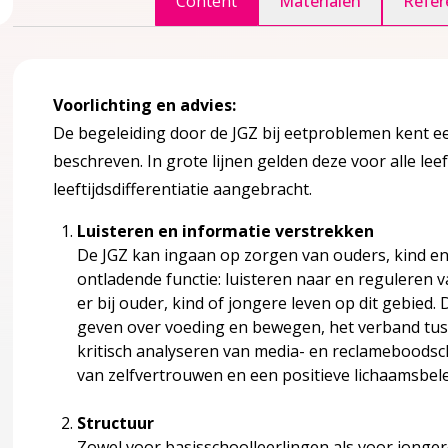
Content
Materialen
Refer
Voorlichting en advies:
agina over 2 Definities en achtergrondinformatie
accordion over 2 Definities en achtergrondinformatie
De begeleiding door de JGZ bij eetproblemen kent e
beschreven. In grote lijnen gelden deze voor alle le
leeftijdsdifferentiatie aangebracht.
Luisteren en informatie verstrekken
De JGZ kan ingaan op zorgen van ouders, kind en
 voeding
ontladende functie: luisteren naar en reguleren 
er bij ouder, kind of jongere leven op dit gebied
eelheid (Sectie aangepast aan de herziening op de NCJ-webs
geven over voeding en bewegen, het verband tuss
kritisch analyseren van media- en reclamebood
van zelfvertrouwen en een positieve lichaamsbele
n
Structuur
Zowel voor basisschoolleerlingen als voor jonge