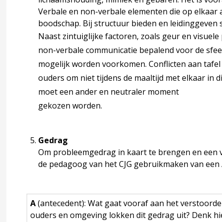
Verbale en non-verbale elementen die op elkaar 
kkeling 1-4 jaar
boodschap. Bij structuur bieden en leidinggeven 
Naast zintuiglijke factoren, zoals geur en visuele
non-verbale communicatie bepalend voor de sfeer 
 1-4 jaar
mogelijk worden voorkomen. Conflicten aan tafe
ikkeling 5-19 jaar
ouders om niet tijdens de maaltijd met elkaar in d
moet een ander en neutraler moment
gekozen worden.
 5-19 jaar
Gedrag
Om probleemgedrag in kaart te brengen en een v
ten
de pedagoog van het CJG gebruikmaken van een
accordion over 4 Preventie
A
(antecedent): Wat gaat vooraf aan het verstoorde
dvies 0-1 jaar
ouders en omgeving lokken dit gedrag uit? Denk hi