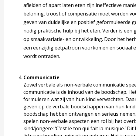
voeding en verstoord eetgedrag
afleiden of apart laten eten zijn ineffectieve man
beloning, troost of compensatie moet worden voo
geven van duidelijke en positief geformuleerde g
ke ontwikkeling
nodig praktische hulp bij het eten. Verder is een
op smaakvariatie- en ontwikkeling. Door het he
itieve ontwikkeling
een eenzijdig eetpatroon voorkomen en sociaal 
wordt ontraden.
ale en emotionele ontwikkeling
Communicatie
Zowel verbale als non-verbale communicatie speelt
communicatie is de inhoud van de boodschap. Het 
agina over 3 Signaleren, diagnostiek en verwijzen
accordion over 3 Signaleren, diagnostiek en verwijzen
formuleren wat zij van hun kind verwachten. Daarn
geven op de verbale boodschappen van hun kind 
kkeling 0-1 jaar
boodschap hebben ontvangen en serieus nemen. 
spelen non-verbale aspecten een rol bij het ove
kind/jongere: ‘C’est le ton qui fait la musique.’ D
 0-1 jaar
lichaamshouding, mimiek en gebaren. Het is voora