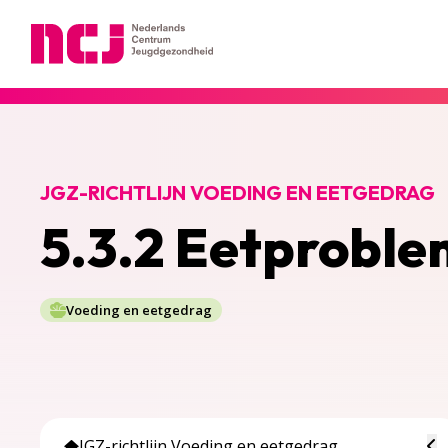
Nederlands Centrum Jeugdgezondheid
JGZ-RICHTLIJN VOEDING EN EETGEDRAG
5.3.2 Eetprobl
Voeding en eetgedrag
To
JGZ-richtlijn Voeding en eetgedrag