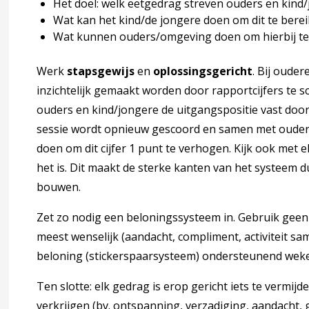
Het doel: welk eetgedrag streven ouders en kind/
dvies 5-19 jaar
Wat kan het kind/de jongere doen om dit te bereik
Wat kunnen ouders/omgeving doen om hierbij te 
Werk
stapsgewijs
en
oplossingsgericht
. Bij oude
inzichtelijk gemaakt worden door rapportcijfers te sc
ouders en kind/jongere de uitgangspositie vast door
 5 Begeleiden en behandelen
ccordion over 5 Begeleiden en behandelen
sessie wordt opnieuw gescoord en samen met ouder
doen om dit cijfer 1 punt te verhogen. Kijk ook met el
0-1 jaar
het is. Dit maakt de sterke kanten van het systeem du
bouwen.
ing bij (verdenking op) problemen 0-1 jaar
Zet zo nodig een beloningssysteem in. Gebruik geen e
meest wenselijk (aandacht, compliment, activiteit sam
0-1 jaar
beloning (stickerspaarsysteem) ondersteunend wek
1-4 jaar
Ten slotte: elk gedrag is erop gericht iets te vermijd
verkrijgen (bv. ontspanning, verzadiging, aandacht, 