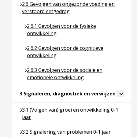
Ga naar pagina over 2.6 Gevolgen van ongezonde 
2.6 Gevolgen van ongezonde voeding en
verstoord eetgedrag
Ga naar pagina over 2.6.1 Gevolgen voor de fysie
2.6.1 Gevolgen voor de fysieke
ontwikkeling
Ga naar pagina over 2.6.2 Gevolgen voor de cogn
2.6.2 Gevolgen voor de cognitieve
ontwikkeling
Ga naar pagina over 2.6.3 Gevolgen voor de soci
2.6.3 Gevolgen voor de sociale en
emotionele ontwikkeling
Ga naar p
Toggle 
3 Signaleren, diagnostiek en verwijzen
Ga naar pagina over 3.1 (Volgen van) groei en ontwi
3.1 (Volgen van) groei en ontwikkeling 0-1
jaar
Ga naar pagina over 3.2 Signalering van problemen
3.2 Signalering van problemen 0-1 jaar