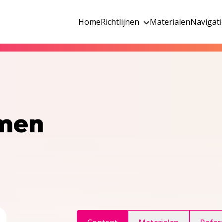
Home
Richtlijnen
Materialen
Navigat
emen
ggle inhoudsopgave