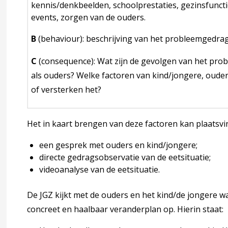
kennis/denkbeelden, schoolprestaties, gezinsfuncti
events, zorgen van de ouders.
ge zuigelingenvoeding’)
B
(behaviour): beschrijving van het probleemgedrag
C
(consequence): Wat zijn de gevolgen van het pro
g
als ouders? Welke factoren van kind/jongere, oude
of versterken het?
ver eetpatronen een eetgedrag
Het in kaart brengen van deze factoren kan plaatsvi
een gesprek met ouders en kind/jongere;
directe gedragsobservatie van de eetsituatie;
dvies 1-4 jaar
videoanalyse van de eetsituatie.
De JGZ kijkt met de ouders en het kind/de jongere w
concreet en haalbaar veranderplan op. Hierin staat: