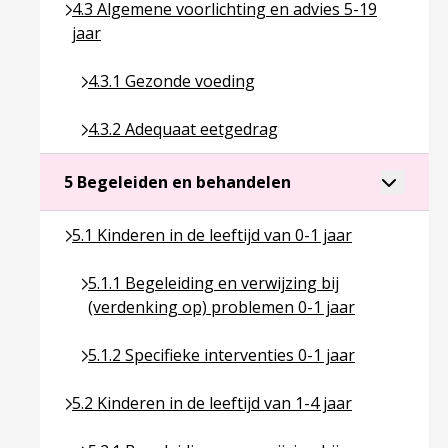
Ga naar pagina over 4.3 Algemene voorlichting en a
4.3 Algemene voorlichting en advies 5-19
jaar
Ga naar pagina over 4.3.1 Gezonde voeding
4.3.1 Gezonde voeding
Ga naar pagina over 4.3.2 Adequaat eetgedrag
4.3.2 Adequaat eetgedrag
Ga naar pagina over
Toggle a
5 Begeleiden en behandelen
Ga naar pagina over 5.1 Kinderen in de leeftijd van 
5.1 Kinderen in de leeftijd van 0-1 jaar
Ga naar pagina over 5.1.1 Begeleiding en verwijz
5.1.1 Begeleiding en verwijzing bij
(verdenking op) problemen 0-1 jaar
Ga naar pagina over 5.1.2 Specifieke interventies 
5.1.2 Specifieke interventies 0-1 jaar
Ga naar pagina over 5.2 Kinderen in de leeftijd van 
5.2 Kinderen in de leeftijd van 1-4 jaar