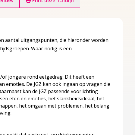
enties
Print deze richtlijn
en aantal uitgangspunten, die hieronder worden
eftijdsgroepen. Waar nodig is een
/of jongere rond eetgedrag. Dit heeft een
van emoties. De JGZ kan ook ingaan op vragen die
. Daarnaast kan de JGZ passende voorlichting
ite)
en eten en emoties, het slankheidsideaal, het
schappen, het omgaan met problemen, het belang
ving.
ren geldt dat vaste eet- en drinkmomenten