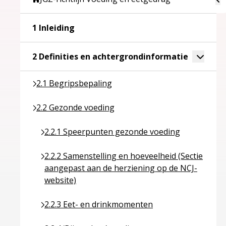
Ga naar pagina over 1 Inleiding
1 Inleiding
Ga naar p
Toggle 
2 Definities en achtergrondinformatie
Ga naar pagina over 2.1 Begripsbepaling
2.1 Begripsbepaling
Ga naar pagina over 2.2 Gezonde voeding
2.2 Gezonde voeding
Ga naar pagina over 2.2.1 Speerpunten gezonde
2.2.1 Speerpunten gezonde voeding
Ga naar pagina over 2.2.2 Samenstelling en hoev
2.2.2 Samenstelling en hoeveelheid (Sectie
aangepast aan de herziening op de NCJ-
website)
Ga naar pagina over 2.2.3 Eet- en drinkmomente
2.2.3 Eet- en drinkmomenten