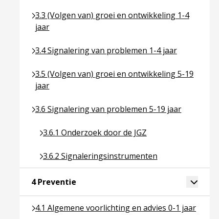
Ga naar pagina over 3.3 (Volgen van) groei en ontwi
3.3 (Volgen van) groei en ontwikkeling 1-4
jaar
Ga naar pagina over 3.4 Signalering van problemen
3.4 Signalering van problemen 1-4 jaar
Ga naar pagina over 3.5 (Volgen van) groei en ontw
3.5 (Volgen van) groei en ontwikkeling 5-19
jaar
Ga naar pagina over 3.6 Signalering van problemen
3.6 Signalering van problemen 5-19 jaar
Ga naar pagina over 3.6.1 Onderzoek door de JGZ
3.6.1 Onderzoek door de JGZ
Ga naar pagina over 3.6.2 Signaleringsinstrumen
3.6.2 Signaleringsinstrumenten
Ga naar pagina over 4 Preventie
Toggle 
4 Preventie
Ga naar pagina over 4.1 Algemene voorlichting en a
4.1 Algemene voorlichting en advies 0-1 jaar