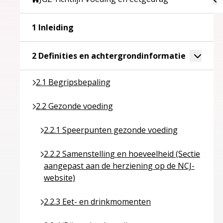
Ga naar pagina over 1 Inleiding
1 Inleiding
Ga naar p
Toggle 
2 Definities en achtergrondinformatie
Ga naar pagina over 2.1 Begripsbepaling
2.1 Begripsbepaling
Ga naar pagina over 2.2 Gezonde voeding
2.2 Gezonde voeding
Ga naar pagina over 2.2.1 Speerpunten gezonde
2.2.1 Speerpunten gezonde voeding
Ga naar pagina over 2.2.2 Samenstelling en hoev
2.2.2 Samenstelling en hoeveelheid (Sectie
aangepast aan de herziening op de NCJ-
website)
Ga naar pagina over 2.2.3 Eet- en drinkmomente
2.2.3 Eet- en drinkmomenten