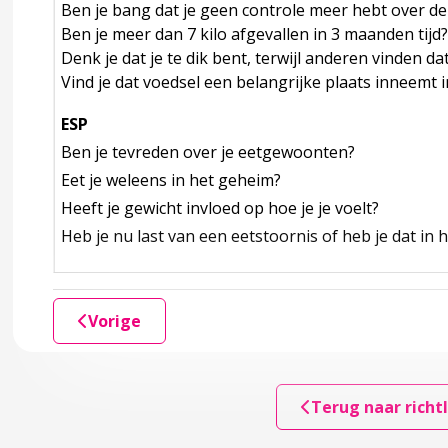
gewoonten
Ben je bang dat je geen controle meer hebt over de 
Ben je meer dan 7 kilo afgevallen in 3 maanden tijd?
en
Denk je dat je te dik bent, terwijl anderen vinden da
Vind je dat voedsel een belangrijke plaats inneemt in
ESP
actoren
Ben je tevreden over je eetgewoonten?
Eet je weleens in het geheim?
t ontwikkelen van ernstige voedings- en eetstoornissen
Heeft je gewicht invloed op hoe je je voelt?
Heb je nu last van een eetstoornis of heb je dat in 
Vorige
atronen
Terug naar richtl
toornissen