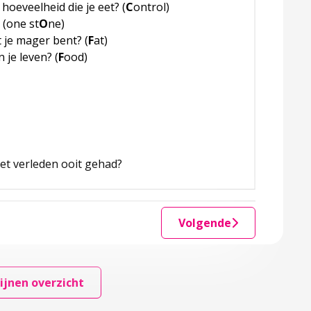
hoeveelheid die je eet? (
C
ontrol)
 (one st
O
ne)
t je mager bent? (
F
at)
 je leven? (
F
ood)
het verleden ooit gehad?
Volgende
ijnen overzicht