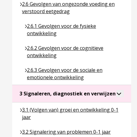
Ga naar pagina over 2.6 Gevolgen van ongezonde 
2.6 Gevolgen van ongezonde voeding en
verstoord eetgedrag
Ga naar pagina over 2.6.1 Gevolgen voor de fysie
2.6.1 Gevolgen voor de fysieke
ontwikkeling
Ga naar pagina over 2.6.2 Gevolgen voor de cogn
2.6.2 Gevolgen voor de cognitieve
ontwikkeling
Ga naar pagina over 2.6.3 Gevolgen voor de soci
2.6.3 Gevolgen voor de sociale en
emotionele ontwikkeling
Ga naar p
Toggle a
3 Signaleren, diagnostiek en verwijzen
Ga naar pagina over 3.1 (Volgen van) groei en ontwi
3.1 (Volgen van) groei en ontwikkeling 0-1
jaar
Ga naar pagina over 3.2 Signalering van problemen
3.2 Signalering van problemen 0-1 jaar