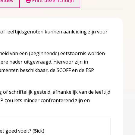
enties
Print deze richtlijn
of leeftijdsgenoten kunnen aanleiding zijn voor
eid van een (beginnende) eetstoornis worden
re nader uitgevraagd. Hiervoor zijn in
rumenten beschikbaar, de SCOFF en de ESP
 schriftelijk gesteld, afhankelijk van de leeftijd
ite)
SP zou iets minder confronterend zijn en
t goed voelt? (
S
ick)