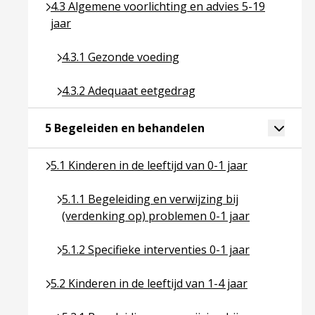
Ga naar pagina over 4.3 Algemene voorlichting en a
4.3 Algemene voorlichting en advies 5-19
jaar
Ga naar pagina over 4.3.1 Gezonde voeding
4.3.1 Gezonde voeding
Ga naar pagina over 4.3.2 Adequaat eetgedrag
4.3.2 Adequaat eetgedrag
Ga naar pagina over
Toggle 
5 Begeleiden en behandelen
Ga naar pagina over 5.1 Kinderen in de leeftijd van 
5.1 Kinderen in de leeftijd van 0-1 jaar
Ga naar pagina over 5.1.1 Begeleiding en verwijz
5.1.1 Begeleiding en verwijzing bij
(verdenking op) problemen 0-1 jaar
Ga naar pagina over 5.1.2 Specifieke interventies 
5.1.2 Specifieke interventies 0-1 jaar
Ga naar pagina over 5.2 Kinderen in de leeftijd van 
5.2 Kinderen in de leeftijd van 1-4 jaar