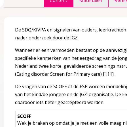
Content
Materialen
Refer
De SDQ/KIVPA en signalen van ouders, leerkrachten 
agina over 2 Definities en achtergrondinformatie
accordion over 2 Definities en achtergrondinformatie
nader onderzoek door de JGZ.
Wanneer er een vermoeden bestaat op de aanwezigh
specifieke kenmerken van het eetgedrag van de jonge
Nederland twee korte, gevalideerde screeningsinst
 voeding
(Eating disorder Screen for Primary care)
[111]
.
De vragen van de SCOFF óf de ESP worden mondeling of
eelheid (Sectie aangepast aan de herziening op de NCJ-webs
van het kind/de jongere en de JGZ-organisatie. De E
daardoor iets beter geaccepteerd worden.
n
SCOFF
Wek je braken op omdat je je met een volle maag nie