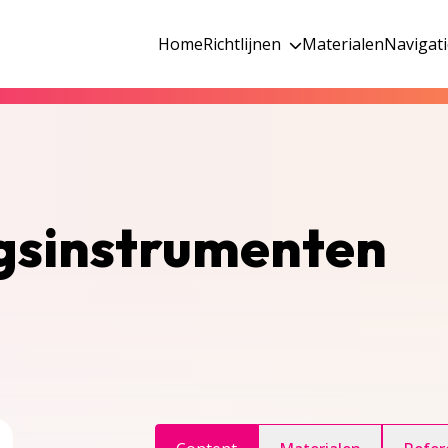
Home
Richtlijnen
Materialen
Navigat
ngsinstrumenten
ggle inhoudsopgave