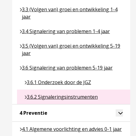
Ga naar pagina over 3.3 (Volgen van) groei en ontwi
3.3 (Volgen van) groei en ontwikkeling 1-4
jaar
Ga naar pagina over 3.4 Signalering van problemen
3.4 Signalering van problemen 1-4 jaar
Ga naar pagina over 3.5 (Volgen van) groei en ontw
3.5 (Volgen van) groei en ontwikkeling 5-19
jaar
Ga naar pagina over 3.6 Signalering van problemen
3.6 Signalering van problemen 5-19 jaar
Ga naar pagina over 3.6.1 Onderzoek door de JGZ
3.6.1 Onderzoek door de JGZ
Ga naar pagina over 3.6.2 Signaleringsinstrumen
3.6.2 Signaleringsinstrumenten
Ga naar pagina over 4 Preventie
Toggle 
4 Preventie
Ga naar pagina over 4.1 Algemene voorlichting en a
4.1 Algemene voorlichting en advies 0-1 jaar