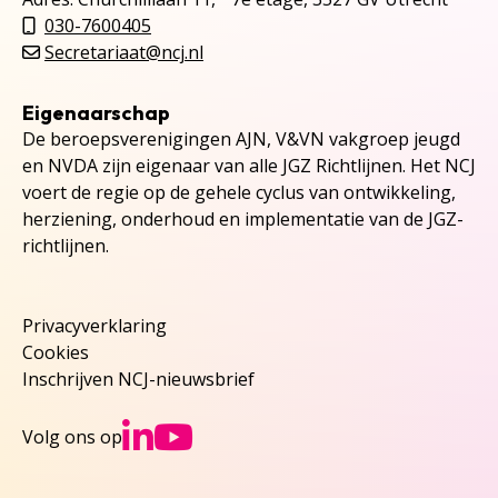
030-7600405
Secretariaat@ncj.nl
Eigenaarschap
De beroepsverenigingen AJN, V&VN vakgroep jeugd
en NVDA zijn eigenaar van alle JGZ Richtlijnen. Het NCJ
voert de regie op de gehele cyclus van ontwikkeling,
herziening, onderhoud en implementatie van de JGZ-
richtlijnen.
Privacyverklaring
Cookies
Inschrijven NCJ-nieuwsbrief
Ga naar NCJs Linked
Ga naar NCJs You
Volg ons op