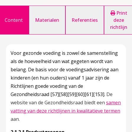
Print
Content
Materialen
Referenties
deze
richtlijn
Voor gezonde voeding is zowel de samenstelling
als de hoeveelheid van wat gegeten wordt van
belang. De basis voor de voedingsadvisering aan
kinderen (en hun ouders) vanaf 1 jaar zijn de
Richtlijnen goede voeding van de
Gezondheidsraad
[57]
[58]
[59]
[60]
[61]
[153]
.
De
website van de Gezondheidsraad biedt een
samen
Deze 
vatting van deze richtlijnen in kwalitatieve termen
aan.