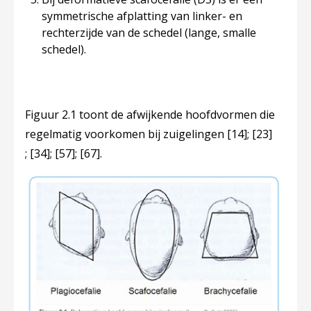
symmetrische afplatting van linker- en
rechterzijde van de schedel (lange, smalle
schedel).
Figuur 2.1 toont de afwijkende hoofdvormen die
regelmatig voorkomen bij zuigelingen
[14]
;
[23]
;
[34]
;
[57]
;
[67]
.