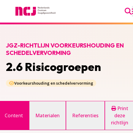
Ga
Nederlands Centrum Jeugdgezondheid
JGZ-RICHTLIJN VOORKEURSHOUDING EN
SCHEDELVERVORMING
2.6 Risicogroepen
Voorkeurshouding en schedelvervorming
Print
Content
Materialen
Referenties
deze
richtlijn