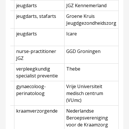
u
jeugdarts
JGZ Kennemerland
erlo
jeugdarts, stafarts
Groene Kruis
Jeugdgezondheidszorg
n
jeugdarts
Icare
er
nurse-practitioner
GGD Groningen
JGZ
verpleegkundig
Thebe
specialist preventie
e
gynaecoloog-
Vrije Universiteit
perinatoloog
medisch centrum
(VUmc)
kraamverzorgende
Nederlandse
Beroepsvereniging
voor de Kraamzorg