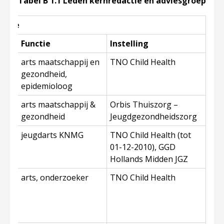
Tabel B 1.1 Leden kernredactie en adviesgroep
actie
Functie
Instelling
da
arts maatschappij en
TNO Child Health
gezondheid,
amp
epidemioloog
arts maatschappij &
Orbis Thuiszorg –
ools
gezondheid
Jeugdgezondheidszorg
her
jeugdarts KNMG
TNO Child Health (tot
van
01-12-2010), GGD
oven
Hollands Midden JGZ
ma
arts, onderzoeker
TNO Child Health
n-
om