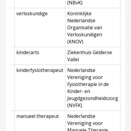
(NBvK)
s
verloskundige
Koninklijke
Nederlandse
Organisatie van
Verloskundigen
(KNOV)
ers
kinderarts
Ziekenhuis Gelderse
Vallei
kinderfysiotherapeut
Nederlandse
Vereniging voor
Fysiotherapie in de
Kinder- en
Jeugdgezondheidszorg
(NVFK)
n-
manueel therapeut
Nederlandse
Vereniging voor
Manuele Therapie