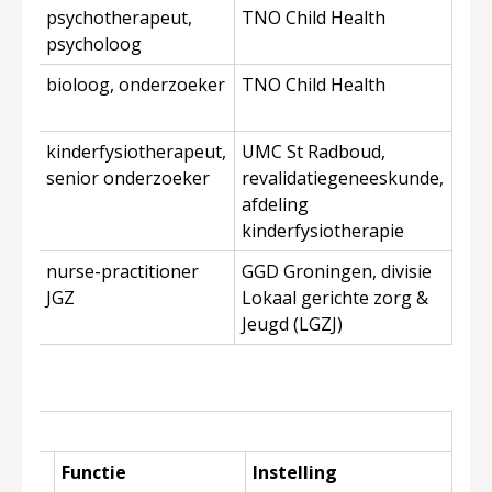
ique
psychotherapeut,
TNO Child Health
psycholoog
je
bioloog, onderzoeker
TNO Child Health
uwen
van
kinderfysiotherapeut,
UMC St Radboud,
en
senior onderzoeker
revalidatiegeneeskunde,
afdeling
kinderfysiotherapie
nurse-practitioner
GGD Groningen, divisie
JGZ
Lokaal gerichte zorg &
Jeugd (LGZJ)
Functie
Instelling