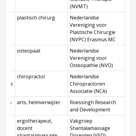
(NVMT)
plastisch chirurg
Nederlandse
Vereniging voor
Plastische Chirurgie
(NVPC) Erasmus MC
osteopaat
Nederlandse
chtje
Vereniging voor
Osteopathie (NVO)
chiropractor
Nederlandse
Simone
Chiropractoren
Associatie (NCA)
nnema
arts, helmverwijzer
Roessingh Research
and Development
nd
ergotherapeut,
Vakgroep
docent
Shantalamassage
shantalamassage
Docenten (VSD)