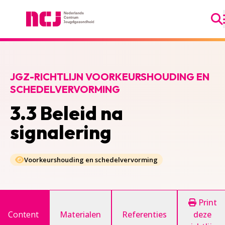
Ga
Nederlands Centrum Jeugdgezondheid
JGZ-RICHTLIJN VOORKEURSHOUDING EN
SCHEDELVERVORMING
3.3 Beleid na
signalering
Voorkeurshouding en schedelvervorming
Print
Content
Materialen
Referenties
deze