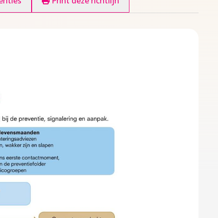
enties
Print deze richtlijn