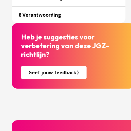
Ga naar pagina over 8 Verantw
8 Verantwoording
Heb je suggesties voor
verbetering van deze JGZ-
richtlijn?
Geef jouw feedback