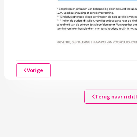
oor diagnostiek en behandeling
accordion over 4 Preventie
 5 Behandelen en begeleiden
accordion over 5 Behandelen en begeleiden
Vorige
tuur
Terug naar richtl
erventie
 6 Samenwerking in de keten
ndkoming