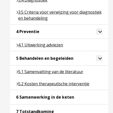
3.4 Diagnostiek
Ga naar pagina over 3.5 Criteria voor verwijzing v
3.5 Criteria voor verwijzing voor diagnostiek
en behandeling
Ga naar pagina over 4 Preventie
Toggle 
4 Preventie
Ga naar pagina over 4.1 Uitwerking adviezen
4.1 Uitwerking adviezen
Ga naar pagina over
Toggle 
5 Behandelen en begeleiden
Ga naar pagina over 5.1 Samenvatting van de litera
5.1 Samenvatting van de literatuur
Ga naar pagina over 5.2 Kosten therapeutische int
5.2 Kosten therapeutische interventie
Ga naar pagina over
6 Samenwerking in de keten
Ga naar pagina over 7 Totsta
7 Totstandkoming