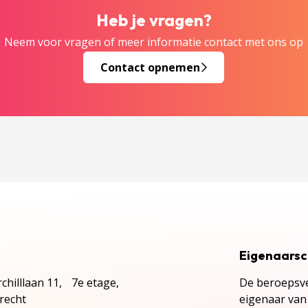
Heb je vragen?
Neem voor vragen of meer informatie contact met ons op
Contact opnemen
Eigenaars
chilllaan 11, 7e etage,
De beroepsve
recht
eigenaar van 