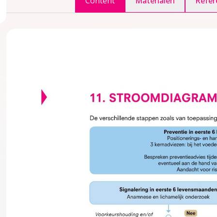
Content
Materialen
Refer
ggle inhoudsopgave
accordion over 1 Inleiding
agina over 2 Definities en achtergrondinformatie
accordion over 2 Definities en achtergrondinformatie
ing en schedelvervorming
del