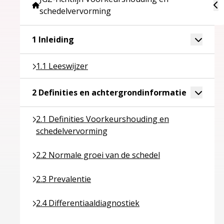
To
schedelvervorming
Ga naar pagina over 1 Inleiding
Toggle 
1 Inleiding
Ga naar pagina over 1.1 Leeswijzer
1.1 Leeswijzer
Ga naar p
Toggle 
2 Definities en achtergrondinformatie
Ga naar pagina over 2.1 Definities Voorkeurshoud
2.1 Definities Voorkeurshouding en
schedelvervorming
Ga naar pagina over 2.2 Normale groei van de sche
2.2 Normale groei van de schedel
Ga naar pagina over 2.3 Prevalentie
2.3 Prevalentie
Ga naar pagina over 2.4 Differentiaaldiagnostiek
2.4 Differentiaaldiagnostiek