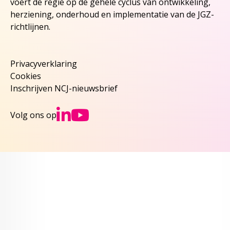
voert de regie op de gehele cyclus van ontwikkeling,
herziening, onderhoud en implementatie van de JGZ-
richtlijnen.
Privacyverklaring
Cookies
Inschrijven NCJ-nieuwsbrief
Ga naar NCJs Linked
Ga naar NCJs You
Volg ons op