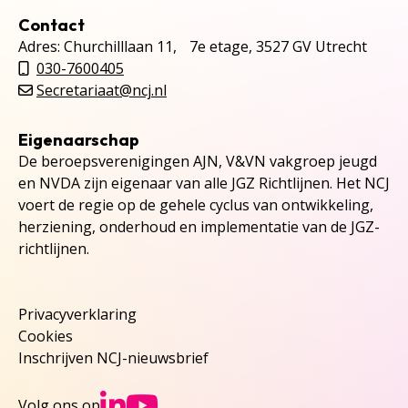
Contact
Adres: Churchilllaan 11, 7e etage, 3527 GV Utrecht
030-7600405
Secretariaat@ncj.nl
Eigenaarschap
De beroepsverenigingen AJN, V&VN vakgroep jeugd
en NVDA zijn eigenaar van alle JGZ Richtlijnen. Het NCJ
voert de regie op de gehele cyclus van ontwikkeling,
herziening, onderhoud en implementatie van de JGZ-
richtlijnen.
Privacyverklaring
Cookies
Inschrijven NCJ-nieuwsbrief
Ga naar NCJs Linked
Ga naar NCJs You
Volg ons op