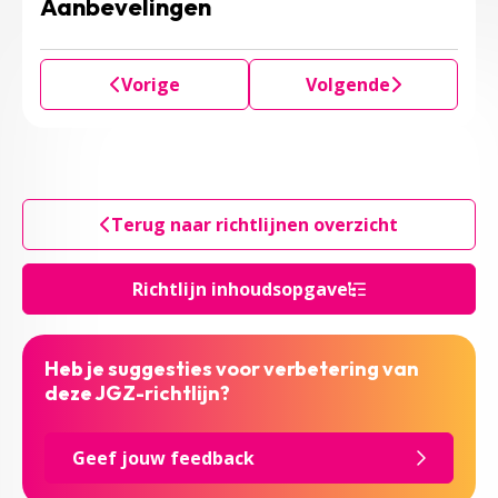
Aanbevelingen
Vorige
Volgende
Terug naar richtlijnen overzicht
Richtlijn inhoudsopgave
Heb je suggesties voor verbetering van
deze JGZ-richtlijn?
Geef jouw feedback