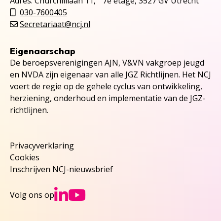
Adres: Churchilllaan 11, 7e etage, 3527 GV Utrecht
030-7600405
Secretariaat@ncj.nl
Eigenaarschap
De beroepsverenigingen AJN, V&VN vakgroep jeugd
en NVDA zijn eigenaar van alle JGZ Richtlijnen. Het NCJ
voert de regie op de gehele cyclus van ontwikkeling,
herziening, onderhoud en implementatie van de JGZ-
richtlijnen.
Privacyverklaring
Cookies
Inschrijven NCJ-nieuwsbrief
Ga naar NCJs Linked
Ga naar NCJs You
Volg ons op