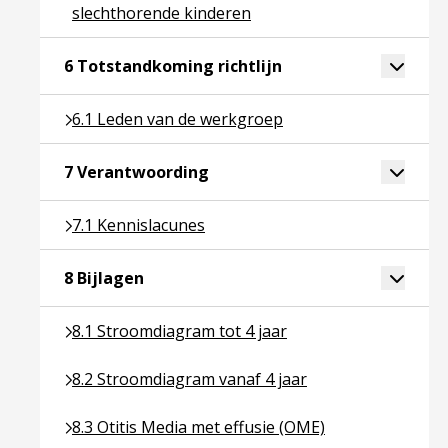
slechthorende kinderen
Ga naar pagina over 6
Toggle 
6 Totstandkoming richtlijn
Ga naar pagina over 6.1 Leden van de werkgroep
6.1 Leden van de werkgroep
Ga naar pagina over 7 Verantw
Toggle 
7 Verantwoording
Ga naar pagina over 7.1 Kennislacunes
7.1 Kennislacunes
Ga naar pagina over 8 Bijlagen
Toggle 
8 Bijlagen
Ga naar pagina over 8.1 Stroomdiagram tot 4 jaar
8.1 Stroomdiagram tot 4 jaar
Ga naar pagina over 8.2 Stroomdiagram vanaf 4 jaa
8.2 Stroomdiagram vanaf 4 jaar
Ga naar pagina over 8.3 Otitis Media met effusie (
8.3 Otitis Media met effusie (OME)