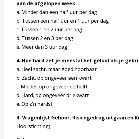
aan de afgelopen week.
otoscopie bij afwijkend audiogram
a. Minder dan een half uur per dag
b. Tussen een half uur en 1 uur per dag
c. Tussen 1 en 2 uur per dag
d. Tussen 2 en 3 per dag
e. Meer dan 3 uur dag
n risicogedrag muziek luisteren en uitgaan
4. Hoe hard zet je meestal het geluid als je geb
a. Heel zacht, maar goed hoorbaar
b. Zacht, op ongeveer een kwart
erlies door hard geluid
c. Middel, op ongeveer de helft
d. Hard, op ongeveer driekwart
 5 Begeleiden en behandelen
accordion over 5 Begeleiden en behandelen
e. Op z’n hardst
andeling en begeleiding bij gehoorverlies
II. Vragenlijst Gehoor, Risicogedrag uitgaan en 
Hoorstichting)
e met slechthorende kinderen