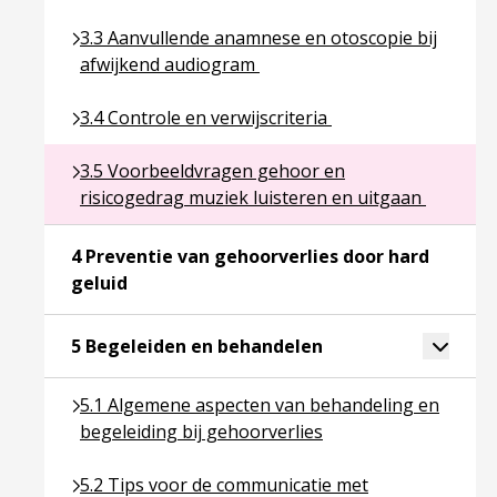
Ga naar pagina over 3.3 Aanvullende anamnese en 
3.3 Aanvullende anamnese en otoscopie bij
afwijkend audiogram
Ga naar pagina over 3.4 Controle en verwijscriteria
3.4 Controle en verwijscriteria
Ga naar pagina over 3.5 Voorbeeldvragen gehoor e
3.5 Voorbeeldvragen gehoor en
risicogedrag muziek luisteren en uitgaan
4 Preventie van gehoorverlies door hard
Ga naar pagina over 4 Preventie van gehoorv
geluid
Ga naar pagina over
Toggle 
5 Begeleiden en behandelen
Ga naar pagina over 5.1 Algemene aspecten van beh
5.1 Algemene aspecten van behandeling en
begeleiding bij gehoorverlies
Ga naar pagina over 5.2 Tips voor de communicati
5.2 Tips voor de communicatie met