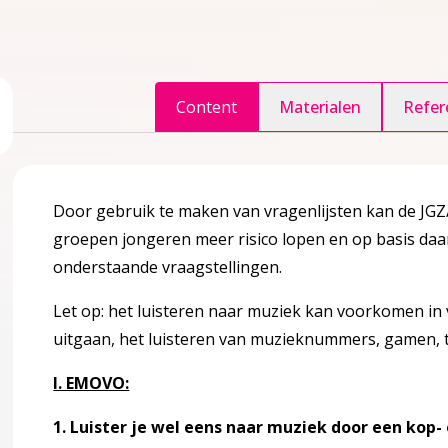
Content
Materialen
Refer
ggle inhoudsopgave
accordion over 1 Inleiding
Door gebruik te maken van vragenlijsten kan de JG
groepen jongeren meer risico lopen en op basis daar
onderstaande vraagstellingen.
Let op: het luisteren naar muziek kan voorkomen in ve
agina over 2 Definities en achtergrondinformatie
accordion over 2 Definities en achtergrondinformatie
uitgaan, het luisteren van muzieknummers, gamen, t
I. EMOVO:
n gehoorverlies
1. Luister je wel eens naar muziek door een kop- 