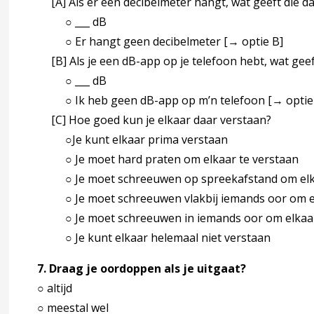
[A] Als er een decibelmeter hangt, wat geeft die d
○ ___ dB
○ Er hangt geen decibelmeter [→ optie B]
[B] Als je een dB-app op je telefoon hebt, wat geef
○ ___ dB
○ Ik heb geen dB-app op m’n telefoon [→ optie
[C] Hoe goed kun je elkaar daar verstaan?
○Je kunt elkaar prima verstaan
○ Je moet hard praten om elkaar te verstaan
○ Je moet schreeuwen op spreekafstand om elka
○ Je moet schreeuwen vlakbij iemands oor om el
○ Je moet schreeuwen in iemands oor om elkaar
○ Je kunt elkaar helemaal niet verstaan
7. Draag je oordoppen als je uitgaat?
○ altijd
○ meestal wel