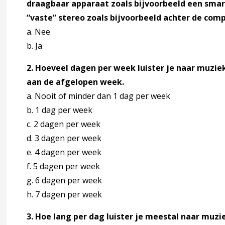
draagbaar apparaat zoals bijvoorbeeld een smar
“vaste” stereo zoals bijvoorbeeld achter de com
a. Nee
b. Ja
2. Hoeveel dagen per week luister je naar muziek
rlies
aan de afgelopen week.
a. Nooit of minder dan 1 dag per week
agina over 3 Signaleren, diagnostiek en verwijzen
ccordion over 3 Signaleren, diagnostiek en verwijzen
b. 1 dag per week
c. 2 dagen per week
ng
d. 3 dagen per week
e. 4 dagen per week
lies na de neonatale periode
f. 5 dagen per week
g. 6 dagen per week
h. 7 dagen per week
3. Hoe lang per dag luister je meestal naar muzi
 ouder