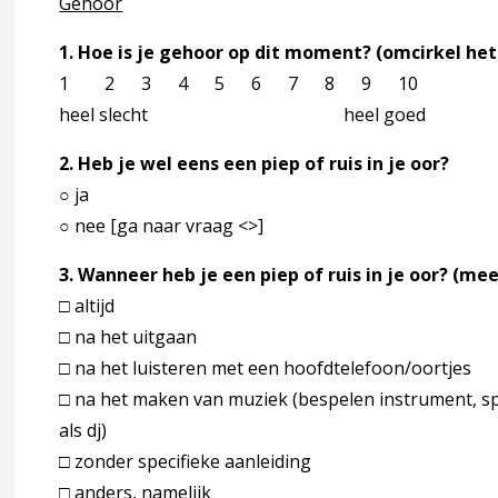
Gehoor
1. Hoe is je gehoor op dit moment? (omcirkel het 
 Totstandkoming richtlijn
accordion over 6 Totstandkoming richtlijn
1 2 3 4 5 6 7 8 9 10
heel slecht heel goed
2. Heb je wel eens een piep of ruis in je oor?
oording
accordion over 7 Verantwoording
○ ja
○ nee [ga naar vraag <>]
3. Wanneer heb je een piep of ruis in je oor? (
□ altijd
accordion over 8 Bijlagen
□ na het uitgaan
□ na het luisteren met een hoofdtelefoon/oortjes
□ na het maken van muziek (bespelen instrument, s
r
als dj)
□ zonder specifieke aanleiding
OME)
□ anders, namelijk _______