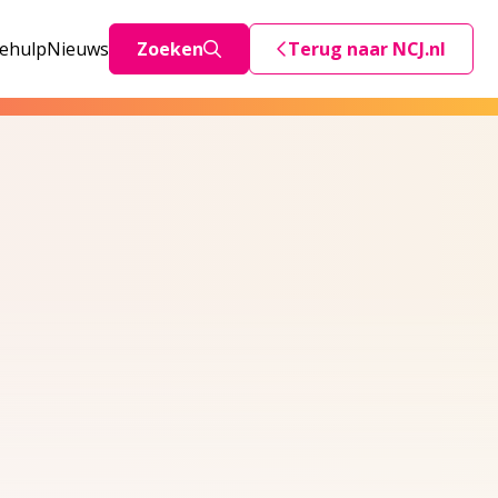
iehulp
Nieuws
Zoeken
Terug naar NCJ.nl
Deze link stuurt je teru