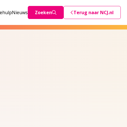
iehulp
Nieuws
Zoeken
Terug naar NCJ.nl
Deze link stuurt je teru