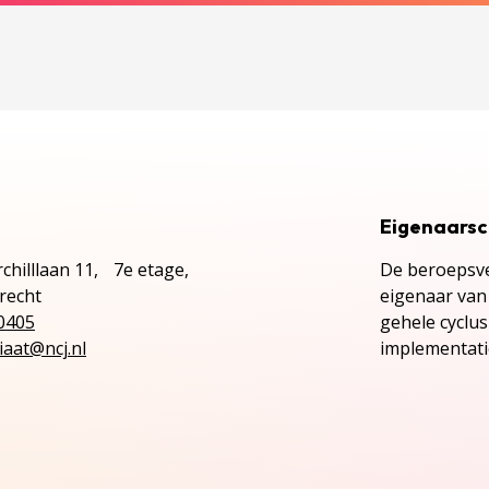
Eigenaars
chilllaan 11, 7e etage,
De beroepsve
recht
eigenaar van 
0405
gehele cyclu
iaat@ncj.nl
implementatie