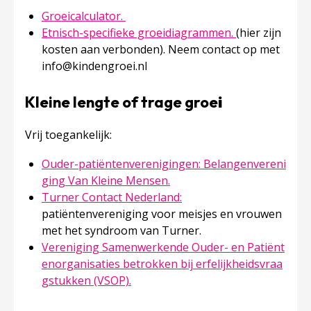
Deze linkt opent in een nieuw tabb
Groeicalculator.
Deze linkt ope
Etnisch-specifieke groeidiagrammen.
(hier zijn
kosten aan verbonden). Neem contact op met
info@kindengroei.nl
Kleine lengte of trage groe
i
Vrij toegankelijk:
Ouder-patiëntenverenigingen: Belangenvereni
Deze linkt opent in een ni
ging Van Kleine Mensen.
Deze linkt opent in een 
Turner Contact Nederland:
patiëntenvereniging voor meisjes en vrouwen
met het syndroom van Turner.
Vereniging Samenwerkende Ouder- en Patiënt
enorganisaties betrokken bij erfelijkheidsvraa
Deze linkt opent in een nieuw tab
gstukken (VSOP).