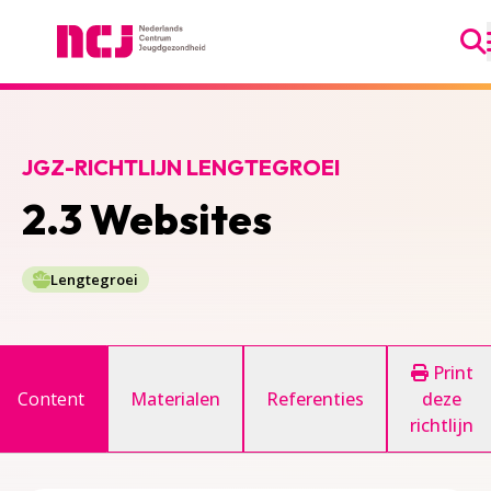
Ga
Nederlands Centrum Jeugdgezondheid
JGZ-RICHTLIJN LENGTEGROEI
2.3 Websites
Lengtegroei
Print
Content
Materialen
Referenties
deze
richtlijn