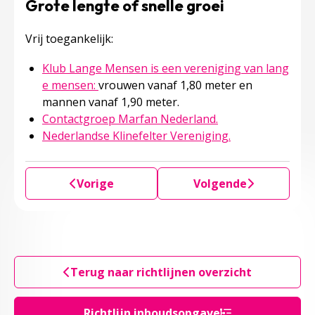
Grote lengte of snelle groei
Vrij toegankelijk:
Klub Lange Mensen is een vereniging van lang
Deze linkt opent in een nieuw tabblad
e mensen:
vrouwen vanaf 1,80 meter en
mannen vanaf 1,90 meter.
Deze linkt opent i
Contactgroep Marfan Nederland.
Deze linkt open
Nederlandse Klinefelter Vereniging.
Vorige
Volgende
Terug naar richtlijnen overzicht
Richtlijn inhoudsopgave