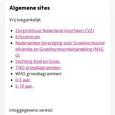
Algemene sites
Vrij toegankelijk:
Deze linkt
Zorginstituut Nederland (voorheen CVZ).
Deze linkt opent in een nieuw tabblad
Erfocentrum.
Nederlandse Vereniging voor Groeihormoond
eficiëntie en Groeihormoonbehandeling (NVG
Deze linkt opent in een nieuw tabblad
G).
Deze linkt opent in een nieu
Stichting Kind en Groei.
Deze linkt opent in een nie
TNO groeidiagrammen.
WHO groeidiagrammen:
Deze linkt opent in een nieuw tabblad
0-5 jaar.
Deze linkt opent in een nieuw tabblad
5-19 jaar.
Inloggegevens vereist: