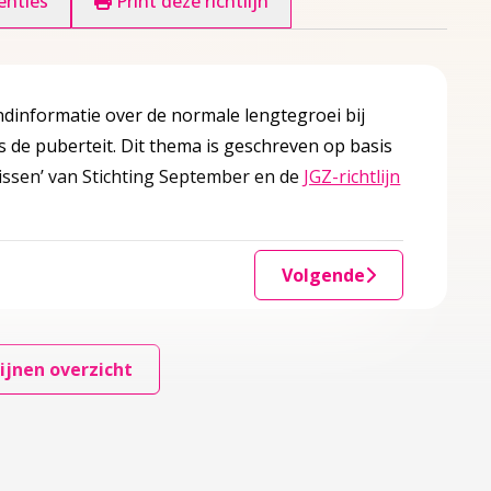
enties
Print deze richtlijn
dinformatie over de normale lengtegroei bij
s de puberteit. Dit thema is geschreven op basis
ssen’ van Stichting September en de
JGZ-richtlijn
w tabblad
Volgende
ijnen overzicht