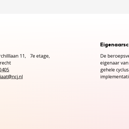
Eigenaars
chilllaan 11, 7e etage,
De beroepsve
recht
eigenaar van 
0405
gehele cyclu
iaat@ncj.nl
implementatie