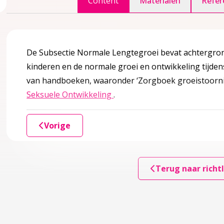
Content
Materialen
Refer
De Subsectie Normale Lengtegroei bevat achtergron
gina over 2 Definitie en achtergrond informatie
ccordion over 2 Definitie en achtergrond informatie
kinderen en de normale groei en ontwikkeling tijden
van handboeken, waaronder ‘Zorgboek groeistoorni
Deze linkt opent in een nieu
Seksuele Ontwikkeling
.
Vorige
eit
g
Terug naar richtl
lengtegroei
fwijkende lengtegroei