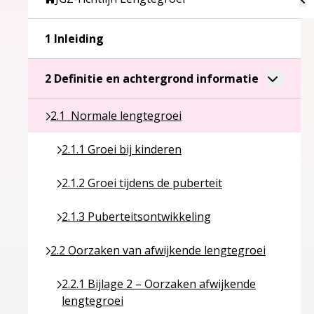
Ga naar pagina over 1 Inleiding
1 Inleiding
Ga naar pa
Toggle a
2 Definitie en achtergrond informatie
Ga naar pagina over 2.1 Normale lengtegroei
2.1 Normale lengtegroei
Ga naar pagina over 2.1.1 Groei bij kinderen
2.1.1 Groei bij kinderen
Ga naar pagina over 2.1.2 Groei tijdens de pubert
2.1.2 Groei tijdens de puberteit
Ga naar pagina over 2.1.3 Puberteitsontwikkelin
2.1.3 Puberteitsontwikkeling
Ga naar pagina over 2.2 Oorzaken van afwijkende 
2.2 Oorzaken van afwijkende lengtegroei
Ga naar pagina over 2.2.1 Bijlage 2 – Oorzaken a
2.2.1 Bijlage 2 – Oorzaken afwijkende
lengtegroei