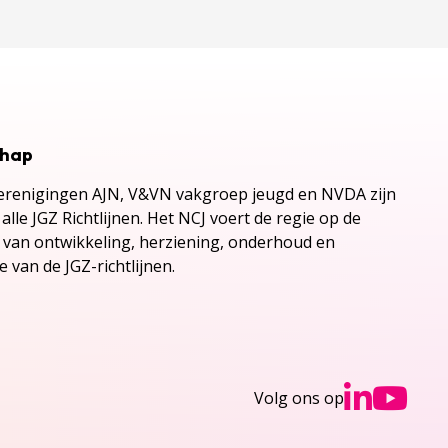
chap
renigingen AJN, V&VN vakgroep jeugd en NVDA zijn
alle JGZ Richtlijnen. Het NCJ voert de regie op de
s van ontwikkeling, herziening, onderhoud en
 van de JGZ-richtlijnen.
Ga n
Ga
Volg ons op