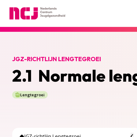
Nederlands Centrum Jeugdgezondheid
JGZ-RICHTLIJN LENGTEGROEI
2.1 Normale len
Lengtegroei
To
JGZ-richtlijn Lengtegroei