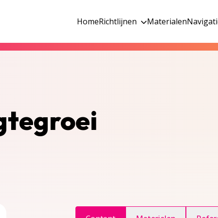
Home
Richtlijnen
Materialen
Navigat
gtegroei
ggle inhoudsopgave