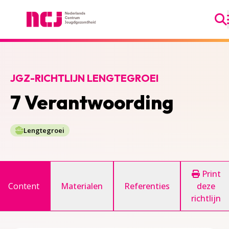
Ga
Nederlands Centrum Jeugdgezondheid
JGZ-RICHTLIJN LENGTEGROEI
7 Verantwoording
Lengtegroei
Print
Content
Materialen
Referenties
deze
richtlijn