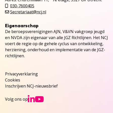
030-7600405
Secretariaat@ncj.nl
Eigenaarschap
De beroepsverenigingen AJN, V&VN vakgroep jeugd
en NVDA zijn eigenaar van alle JGZ Richtlijnen. Het NCJ
voert de regie op de gehele cyclus van ontwikkeling,
herziening, onderhoud en implementatie van de JGZ-
richtlijnen.
Privacyverklaring
Cookies
Inschrijven NCJ-nieuwsbrief
Ga naar NCJs Linked
Ga naar NCJs You
Volg ons op