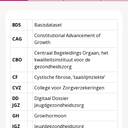
BDS
Basisdataset
Constitutional Advancement of
CAG
Growth
Centraal Begeleidings Orgaan, het
CBO
kwaliteitsinstituut voor de
gezondheidszorg
CF
Cystische fibrose, ’taaislijmziekte’
CVZ
College voor Zorgverzekeringen
DD
Digitaal Dossier
JGZ
Jeugdgezondheidszorg
GH
Groeihormoon
JGZ
Jeugdgezondheidszorg