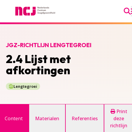
Ga
Nederlands Centrum Jeugdgezondheid
JGZ-RICHTLIJN LENGTEGROEI
2.4 Lijst met
afkortingen
Lengtegroei
Print
Content
Materialen
Referenties
deze
richtlijn