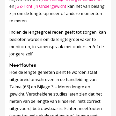
Deze linkt opent in een 
en
JGZ-richtlijn Ondergewicht
kan het van belang
zijn om de lengte op meer of andere momenten
te meten.
Indien de lengtegroei reden geeft tot zorgen, kan
besloten worden om de lengtegroei vaker te
monitoren, in samenspraak met ouders en/of de
jongere zelf.
Meetfouten
Hoe de lengte gemeten dient te worden staat
uitgebreid omschreven in de handleiding van
Talma
[63]
en Bijlage 3 – Meten lengte en
gewicht. Verscheidene studies laten zien dat het
meten van de lengte van kinderen, mits correct
uitgevoerd, betrouwbaar is. Echter, meetfouten
(soms tot wel enkele centimeters) komen met