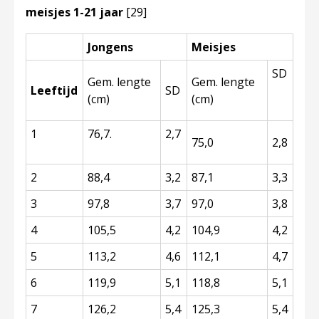
meisjes 1-21 jaar
[29]
Jongens
Meisjes
SD
Gem. lengte
Gem. lengte
Leeftijd
SD
(cm)
(cm)
1
76,7.
2,7
75,0
2,8
2
88,4
3,2
87,1
3,3
3
97,8
3,7
97,0
3,8
4
105,5
4,2
104,9
4,2
5
113,2
4,6
112,1
4,7
6
119,9
5,1
118,8
5,1
7
126,2
5,4
125,3
5,4