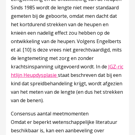
Sinds 1985 wordt de lengte niet meer standaard
gemeten bij de geboorte, omdat men dacht dat
het kortdurend strekken van de heupen en
knieën een nadelig effect zou hebben op de
ontwikkeling van de heupen. Volgens Engelberts
et al.
[10]
is deze vrees niet gerechtvaardigd, mits
de lengtemeting met zorg en zonder
krachtsinspanning uitgevoerd wordt. In de
JGZ-ric
Deze linkt opent in een nieuw tab
htlijn Heupdysplasie
staat beschreven dat bij een
kind dat spreidbehandeling krijgt, wordt afgezien
van het meten van de lengte (en dus het strekken
van de benen).
Consensus aantal meetmomenten
Omdat er beperkt wetenschappelijke literatuur
beschikbaar is, kan een aanbeveling over