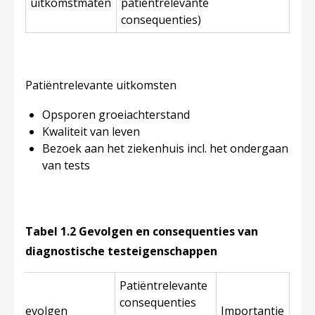
uitkomstmaten
patiëntrelevante
consequenties)
Patiëntrelevante uitkomsten
Opsporen groeiachterstand
Kwaliteit van leven
Bezoek aan het ziekenhuis incl. het ondergaan
van tests
Tabel 1.2 Gevolgen en consequenties van
diagnostische testeigenschappen
Patiëntrelevante
consequenties
at
Gevolgen
Importantie