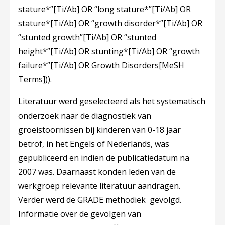
stature*”[Ti/Ab] OR “long stature*”[Ti/Ab] OR
stature*[Ti/Ab] OR “growth disorder*”[Ti/Ab] OR
“stunted growth”[Ti/Ab] OR “stunted
height*”[Ti/Ab] OR stunting*[Ti/Ab] OR “growth
failure*”[Ti/Ab] OR Growth Disorders[MeSH
Terms])).
Literatuur werd geselecteerd als het systematisch
onderzoek naar de diagnostiek van
groeistoornissen bij kinderen van 0-18 jaar
betrof, in het Engels of Nederlands, was
gepubliceerd en indien de publicatiedatum na
2007 was. Daarnaast konden leden van de
werkgroep relevante literatuur aandragen.
Verder werd de GRADE methodiek gevolgd.
Informatie over de gevolgen van