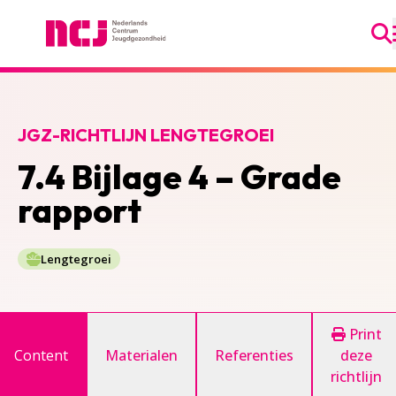
Ga
Nederlands Centrum Jeugdgezondheid
JGZ-RICHTLIJN LENGTEGROEI
7.4 Bijlage 4 – Grade
rapport
Lengtegroei
Print
Content
Materialen
Referenties
deze
richtlijn