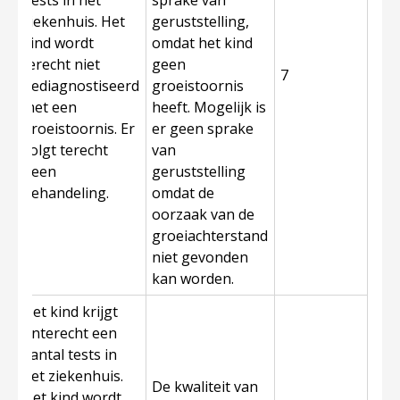
tests in het
sprake van
ziekenhuis. Het
geruststelling,
kind wordt
omdat het kind
terecht niet
geen
7
gediagnostiseerd
groeistoornis
met een
heeft. Mogelijk is
groeistoornis. Er
er geen sprake
volgt terecht
van
geen
geruststelling
behandeling.
omdat de
oorzaak van de
groeiachterstand
niet gevonden
kan worden.
Het kind krijgt
onterecht een
aantal tests in
het ziekenhuis.
De kwaliteit van
Het kind wordt