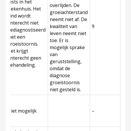
tests in het
overlijden. De
ziekenhuis. Het
groeiachterstand
kind wordt
neemt niet af. De
onterecht niet
kwaliteit van
9
gediagnostiseerd
leven neemt niet
met een
toe. Er is
groeistoornis.
mogelijk sprake
Het krijgt
van
onterecht geen
geruststelling,
behandeling.
omdat de
diagnose
groeistoornis
niet gesteld is.
Niet mogelijk
–
n
n