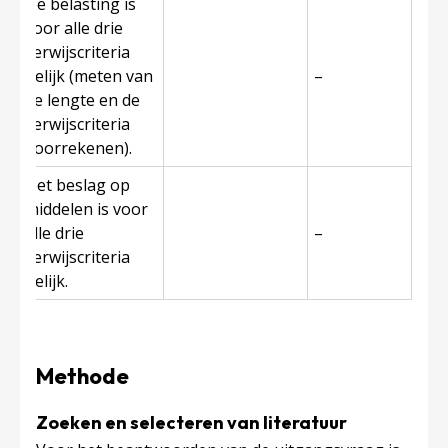
De belasting is
voor alle drie
verwijscriteria
n
gelijk (meten van
–
de lengte en de
verwijscriteria
doorrekenen).
Het beslag op
middelen is voor
alle drie
–
verwijscriteria
gelijk.
Methode
Zoeken en selecteren van literatuur