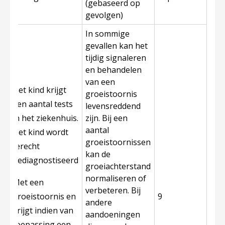
(gebaseerd op
gevolgen)
In sommige
gevallen kan het
tijdig signaleren
en behandelen
van een
Het kind krijgt
groeistoornis
een aantal tests
levensreddend
in het ziekenhuis.
zijn. Bij een
aantal
Het kind wordt
groeistoornissen
terecht
kan de
gediagnostiseerd
groeiachterstand
normaliseren of
Met een
verbeteren. Bij
groeistoornis en
9
andere
krijgt indien van
aandoeningen
toepassing een