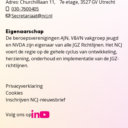
Adres: Churchilllaan 11, 7e etage, 3527 GV Utrecht
030-7600405
Secretariaat@ncj.nl
Eigenaarschap
De beroepsverenigingen AJN, V&VN vakgroep jeugd
en NVDA zijn eigenaar van alle JGZ Richtlijnen. Het NCJ
voert de regie op de gehele cyclus van ontwikkeling,
herziening, onderhoud en implementatie van de JGZ-
richtlijnen.
Privacyverklaring
Cookies
Inschrijven NCJ-nieuwsbrief
Ga naar NCJs Linked
Ga naar NCJs You
Volg ons op