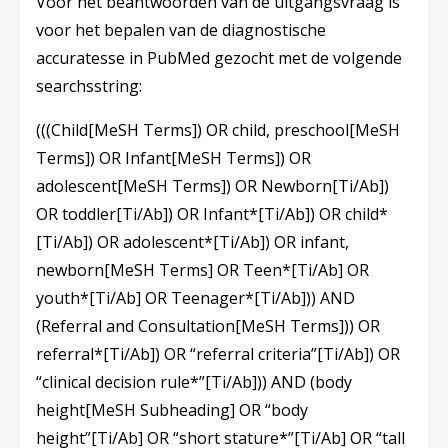
Voor het beantwoorden van de uitgangsvraag is
voor het bepalen van de diagnostische
accuratesse in PubMed gezocht met de volgende
searchsstring:
(((Child[MeSH Terms]) OR child, preschool[MeSH
Terms]) OR Infant[MeSH Terms]) OR
adolescent[MeSH Terms]) OR Newborn[Ti/Ab])
OR toddler[Ti/Ab]) OR Infant*[Ti/Ab]) OR child*
[Ti/Ab]) OR adolescent*[Ti/Ab]) OR infant,
newborn[MeSH Terms] OR Teen*[Ti/Ab] OR
youth*[Ti/Ab] OR Teenager*[Ti/Ab])) AND
(Referral and Consultation[MeSH Terms])) OR
referral*[Ti/Ab]) OR “referral criteria”[Ti/Ab]) OR
“clinical decision rule*”[Ti/Ab])) AND (body
height[MeSH Subheading] OR “body
height”[Ti/Ab] OR “short stature*”[Ti/Ab] OR “tall