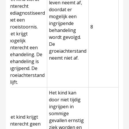
leven neemt af,
onterecht
doordat er
gediagnostiseerd
mogelijk een
met een
ingrijpende
groeistoornis.
8
behandeling
Het krijgt
wordt gevolgd.
mogelijk
De
onterecht een
groeiachterstand
behandeling. De
neemt niet af.
behandeling is
ingrijpend. De
groeiachterstand
blijft.
Het kind kan
door niet tijdig
ingrijpen in
sommige
Het kind krijgt
gevallen ernstig
onterecht geen
ziek worden en