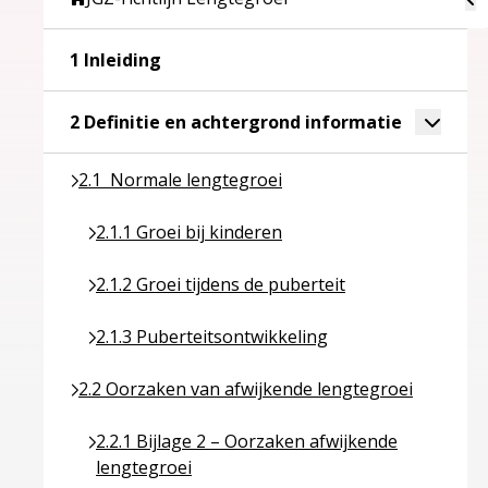
Ga naar pagina over 1 Inleiding
1 Inleiding
Ga naar pa
Toggle 
2 Definitie en achtergrond informatie
Ga naar pagina over 2.1 Normale lengtegroei
2.1 Normale lengtegroei
Ga naar pagina over 2.1.1 Groei bij kinderen
2.1.1 Groei bij kinderen
Ga naar pagina over 2.1.2 Groei tijdens de pubert
2.1.2 Groei tijdens de puberteit
Ga naar pagina over 2.1.3 Puberteitsontwikkelin
2.1.3 Puberteitsontwikkeling
Ga naar pagina over 2.2 Oorzaken van afwijkende 
2.2 Oorzaken van afwijkende lengtegroei
Ga naar pagina over 2.2.1 Bijlage 2 – Oorzaken a
2.2.1 Bijlage 2 – Oorzaken afwijkende
lengtegroei