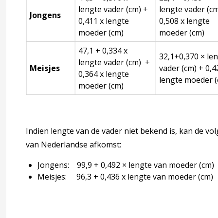
lengte vader (cm) +
lengte vader (cm
Jongens
0,411 x lengte
0,508 x lengte
engtegroei
moeder (cm)
moeder (cm)
 4 Begeleiden en behandelen
accordion over 4 Begeleiden en behandelen
47,1 + 0,334 x
32,1+0,370 × le
lengte vader (cm) +
Meisjes
vader (cm) + 0,4
j een afwijkende lengtegroei
0,364 x lengte
lengte moeder 
moeder (cm)
iden
Indien lengte van de vader niet bekend is, kan de v
erken
van Nederlandse afkomst:
ndkoming
accordion over 6 Totstandkoming
Jongens: 99,9 + 0,492 × lengte van moeder (cm)
Meisjes: 96,3 + 0,436 x lengte van moeder (cm)