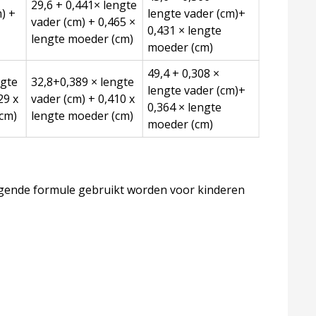
29,6 + 0,441× lengte
) +
lengte vader (cm)+
vader (cm) + 0,465 ×
0,431 × lengte
lengte moeder (cm)
moeder (cm)
49,4 + 0,308 ×
ngte
32,8+0,389 × lengte
lengte vader (cm)+
29 x
vader (cm) + 0,410 x
0,364 × lengte
(cm)
lengte moeder (cm)
moeder (cm)
olgende formule gebruikt worden voor kinderen