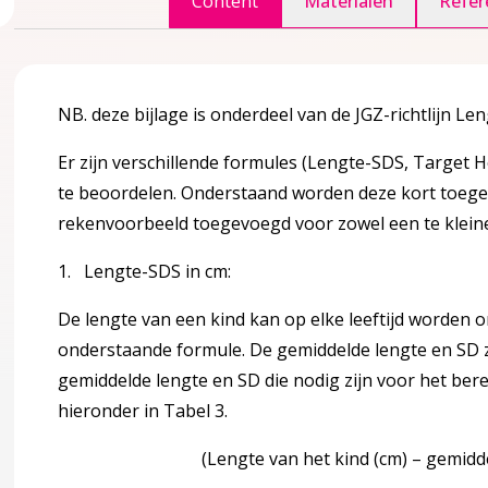
Content
Materialen
Refer
NB. deze bijlage is onderdeel van de JGZ-richtlijn L
gina over 2 Definitie en achtergrond informatie
accordion over 2 Definitie en achtergrond informatie
Er zijn verschillende formules (Lengte-SDS, Target 
te beoordelen. Onderstaand worden deze kort toegel
rekenvoorbeeld toegevoegd voor zowel een te kleine 
1. Lengte-SDS in cm:
eit
De lengte van een kind kan op elke leeftijd worden
g
onderstaande formule. De gemiddelde lengte en SD zij
gemiddelde lengte en SD die nodig zijn voor het be
lengtegroei
hieronder in Tabel 3.
fwijkende lengtegroei
(Lengte van het kind (cm) – gemiddelde leng