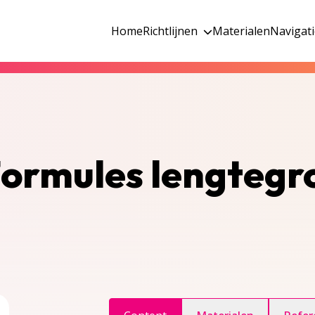
Home
Richtlijnen
Materialen
Navigat
– Formules lengtegr
ggle inhoudsopgave