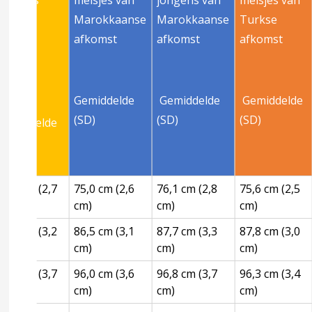
jongens
meisjes van
jongens van
meisjes van
Marokkaanse
Marokkaanse
Turkse
afkomst
afkomst
afkomst
Gemiddelde
Gemiddelde
Gemiddelde
(SD)
(SD)
(SD)
Gemiddelde
(SD)
76,7 cm (2,7
75,0 cm (2,6
76,1 cm (2,8
75,6 cm (2,5
cm)
cm)
cm)
cm)
88,4 cm (3,2
86,5 cm (3,1
87,7 cm (3,3
87,8 cm (3,0
cm)
cm)
cm)
cm)
97,8 cm (3,7
96,0 cm (3,6
96,8 cm (3,7
96,3 cm (3,4
cm)
cm)
cm)
cm)