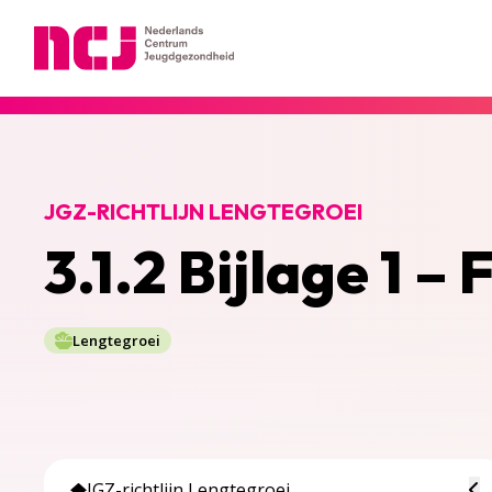
Nederlands Centrum Jeugdgezondheid
JGZ-RICHTLIJN LENGTEGROEI
3.1.2 Bijlage 1 
Lengtegroei
To
JGZ-richtlijn Lengtegroei