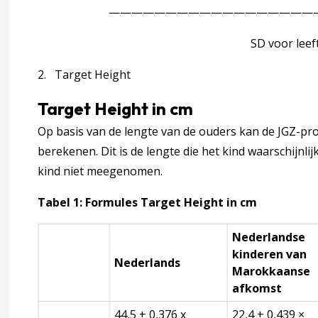
—————————————————————
SD voor leeftijd en g
2. Target Height
agina over 3 Signaleren, diagnostiek en verwijzen
ccordion over 3 Signaleren, diagnostiek en verwijzen
Target Height in cm
Op basis van de lengte van de ouders kan de JGZ-pr
berekenen. Dit is de lengte die het kind waarschijnlij
te en gewicht
kind niet meegenomen.
engtegroei
Tabel 1: Formules Target Height in cm
oei en het signaleren van een afwijkende lengtegroei
Nederlandse
kinderen van
Nederlands
Marokkaanse
jk onderzoek
afkomst
44,5 + 0,376 x
22,4 + 0,439 ×
ren