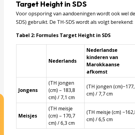
Target Height in SDS
Voor opsporing van aandoeningen wordt ook wel de 
SDS) gebruikt. De TH-SDS wordt als volgt berekend:
oording
accordion over 7 Verantwoording
Tabel 2: Formules Target Height in SDS
ouwing
Nederlandse
kinderen van
Nederlands
Marokkaanse
afkomst
(TH jongen
(TH jongen (cm)−177
Jongens
(cm) – 183,8
cm) / 7,7 cm
cm) / 7,1 cm
(TH meisje
(TH meisje (cm) −162,
Meisjes
(cm) – 170,7
cm) / 6,5 cm
cm) / 6,3 cm