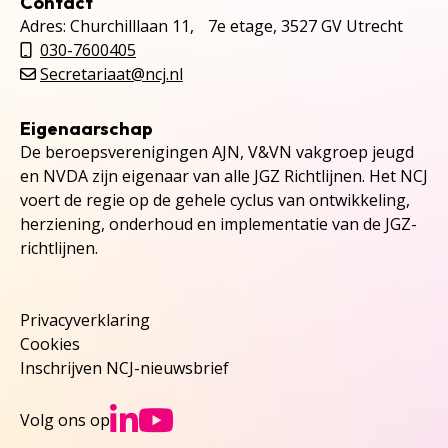
Contact
Adres: Churchilllaan 11, 7e etage, 3527 GV Utrecht
030-7600405
Secretariaat@ncj.nl
Eigenaarschap
De beroepsverenigingen AJN, V&VN vakgroep jeugd
en NVDA zijn eigenaar van alle JGZ Richtlijnen. Het NCJ
voert de regie op de gehele cyclus van ontwikkeling,
herziening, onderhoud en implementatie van de JGZ-
richtlijnen.
Privacyverklaring
Cookies
Inschrijven NCJ-nieuwsbrief
Ga naar NCJs Linked
Ga naar NCJs You
Volg ons op