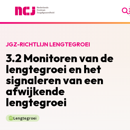
Ga
Nederlands Centrum Jeugdgezondheid
JGZ-RICHTLIJN LENGTEGROEI
3.2 Monitoren van de
lengtegroei en het
signaleren van een
afwijkende
lengtegroei
Lengtegroei