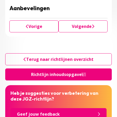
Aanbevelingen
Vorige
Volgende
Terug naar richtlijnen overzicht
Richtlijn inhoudsopgave
Heb je suggesties voor verbetering van
deze JGZ-richtlijn?
Geef jouw feedback