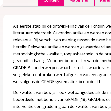
Content
Materialen
Refer
Als eerste stap bij de ontwikkeling van de richtlijn 
gina over 2 Definitie en achtergrond informatie
accordion over 2 Definitie en achtergrond informatie
literatuuronderzoek. Gevonden artikelen werden d
relevantie. Bij verschil van mening tussen de twee 
bereikt. Relevante artikelen werden gewaardeerd aan
methodologische kwaliteit, toepasbaarheid in de pr
gezondheidszorg. Voor het beoordelen van de metho
eit
GRADE. Bij onderwerpen waarbij studies waarin vers
vergeleken ontbraken werd afgezien van een graderin
g
wel volgens de GRADE systematiek beoordeeld.
lengtegroei
De kwaliteit van bewijs – ook wel aangeduid als de 
beoordeeld met behulp van GRADE
[18]
. GRADE is e
fwijkende lengtegroei
interventie een gradering aan de kwaliteit van bewi