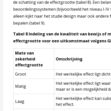
de schatting van de effectgrootte (tabel 8). Een bel
beoordelingssystemen (bijvoorbeeld het niveau I-IV 
alleen kijkt naar het studie design maar ook andere 
bepalen (tabel 9).
agina over 3 Signaleren, diagnostiek en verwijzen
accordion over 3 Signaleren, diagnostiek en verwijzen
Tabel 8 Indeling van de kwaliteit van bewijs of
effectgrootte voor een uitkomstmaat volgens 
Mate van
te en gewicht
zekerheid
Omschrijving
effectgrootte
engtegroei
Groot
Het werkelijke effect ligt dich
oei en het signaleren van een afwijkende lengtegroei
Het werkelijke effect ligt waars
Matig
maar er is een mogelijkheid da
Het werkelijke effect kan subs
jk onderzoek
Laag
het effect.
ren