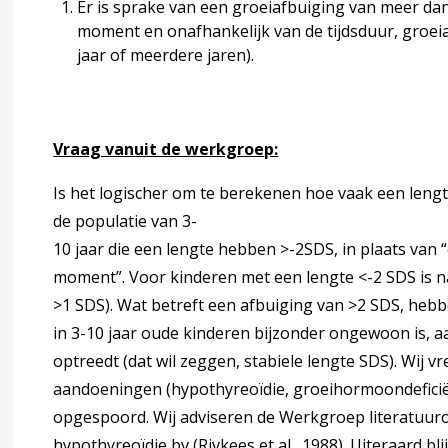
Er is sprake van een groeiafbuiging van meer dan
moment en onafhankelijk van de tijdsduur, groei
jaar of meerdere jaren).
Vraag vanuit de werkgroep:
Is het logischer om te berekenen hoe vaak een leng
de populatie van 3-
10 jaar die een lengte hebben >-2SDS, in plaats van 
moment”. Voor kinderen met een lengte <-2 SDS is na
>1 SDS). Wat betreft een afbuiging van >2 SDS, hebbe
in 3-10 jaar oude kinderen bijzonder ongewoon is, aa
optreedt (dat wil zeggen, stabiele lengte SDS). Wij 
aandoeningen (hypothyreoïdie, groeihormoondeficiën
opgespoord. Wij adviseren de Werkgroep literatuuro
hypothyreoïdie bv (Rivkees et al., 1988). Uiteraard bli