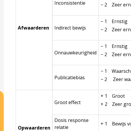
Inconsistentie
− 2 Zeer ern
− 1 Ernstig
oording
ccordion over 7 Verantwoording
Afwaarderen
Indirect bewijs
− 2 Zeer ern
ouwing
− 1 Ernstig
Onnauwkeurigheid
− 2 Zeer ern
− 1 Waarschij
Publicatiebias
− 2 Zeer waar
+ 1 Groot
Groot effect
+ 2 Zeer gr
Dosis response
+ 1 Bewijs v
relatie
Opwaarderen