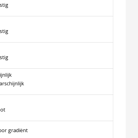
stig
stig
stig
nlijk
schijnlijk
oot
oor gradiënt