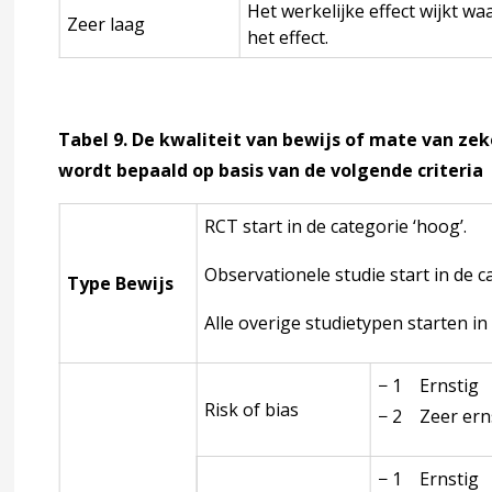
Het werkelijke effect wijkt wa
Zeer laag
het effect.
engtegroei
 4 Begeleiden en behandelen
accordion over 4 Begeleiden en behandelen
Tabel 9. De kwaliteit van bewijs of mate van ze
j een afwijkende lengtegroei
wordt bepaald op basis van de volgende criteria
RCT start in de categorie ‘hoog’.
iden
Observationele studie start in de ca
Type Bewijs
erken
Alle overige studietypen starten in 
ndkoming
accordion over 6 Totstandkoming
− 1 Ernstig
Risk of bias
− 2 Zeer ern
− 1 Ernstig