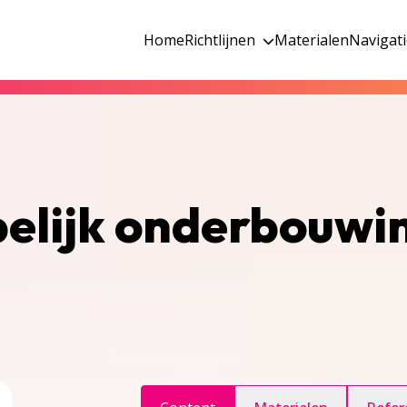
Home
Richtlijnen
Materialen
Navigat
pelijk onderbouwi
ggle inhoudsopgave