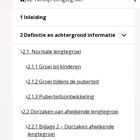
Ga naar pagina over 1 Inleiding
1 Inleiding
Ga naar pa
Toggle 
2 Definitie en achtergrond informatie
Ga naar pagina over 2.1 Normale lengtegroei
2.1 Normale lengtegroei
Ga naar pagina over 2.1.1 Groei bij kinderen
2.1.1 Groei bij kinderen
Ga naar pagina over 2.1.2 Groei tijdens de pubert
2.1.2 Groei tijdens de puberteit
Ga naar pagina over 2.1.3 Puberteitsontwikkelin
2.1.3 Puberteitsontwikkeling
Ga naar pagina over 2.2 Oorzaken van afwijkende 
2.2 Oorzaken van afwijkende lengtegroei
Ga naar pagina over 2.2.1 Bijlage 2 – Oorzaken a
2.2.1 Bijlage 2 – Oorzaken afwijkende
lengtegroei