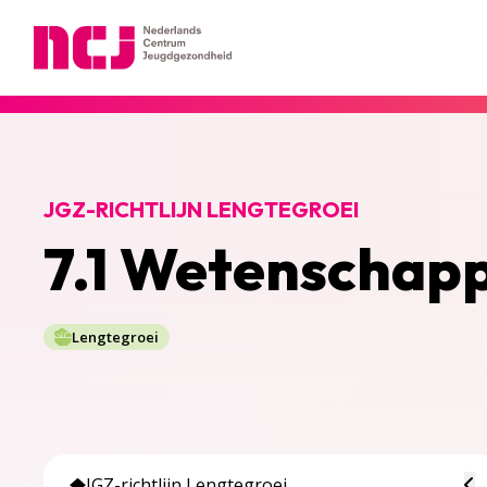
Nederlands Centrum Jeugdgezondheid
JGZ-RICHTLIJN LENGTEGROEI
7.1 Wetenschap
Lengtegroei
To
JGZ-richtlijn Lengtegroei