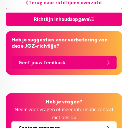
Terug naar richtlijnen overzicht
Richtlijn inhoudsopgave
Heb je suggesties voor verbetering van
deze JGZ-richtlijn?
Geef jouw feedback
Heb je vragen?
Neem voor vragen of meer informatie contact
met ons op