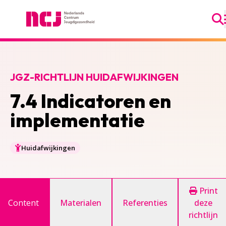
Ga
Nederlands Centrum Jeugdgezondheid
JGZ-RICHTLIJN HUIDAFWIJKINGEN
7.4 Indicatoren en
implementatie
Huidafwijkingen
Print
Content
Materialen
Referenties
deze
richtlijn