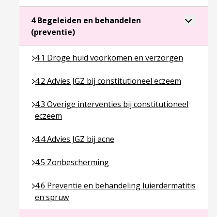
Toggle a
4 Begeleiden en behandelen
Ga naar pagina over 4 Begeleiden en b
(preventie)
Ga naar pagina over 4.1 Droge huid voorkomen en
4.1 Droge huid voorkomen en verzorgen
Ga naar pagina over 4.2 Advies JGZ bij constitution
4.2 Advies JGZ bij constitutioneel eczeem
Ga naar pagina over 4.3 Overige interventies bij co
4.3 Overige interventies bij constitutioneel
eczeem
Ga naar pagina over 4.4 Advies JGZ bij acne
4.4 Advies JGZ bij acne
Ga naar pagina over 4.5 Zonbescherming
4.5 Zonbescherming
Ga naar pagina over 4.6 Preventie en behandeling 
4.6 Preventie en behandeling luierdermatitis
en spruw