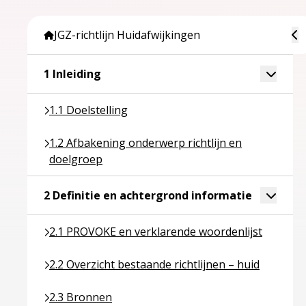
To
JGZ-richtlijn Huidafwijkingen
Ga naar pagina over 1 Inleiding
Toggle 
1 Inleiding
Ga naar pagina over 1.1 Doelstelling
1.1 Doelstelling
Ga naar pagina over 1.2 Afbakening onderwerp rich
1.2 Afbakening onderwerp richtlijn en
doelgroep
Ga naar pa
Toggle 
2 Definitie en achtergrond informatie
Ga naar pagina over 2.1 PROVOKE en verklarende w
2.1 PROVOKE en verklarende woordenlijst
Ga naar pagina over 2.2 Overzicht bestaande richtli
2.2 Overzicht bestaande richtlijnen – huid
Ga naar pagina over 2.3 Bronnen
2.3 Bronnen