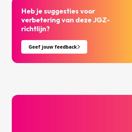
Heb je suggesties voor
verbetering van deze JGZ-
richtlijn?
Geef jouw feedback