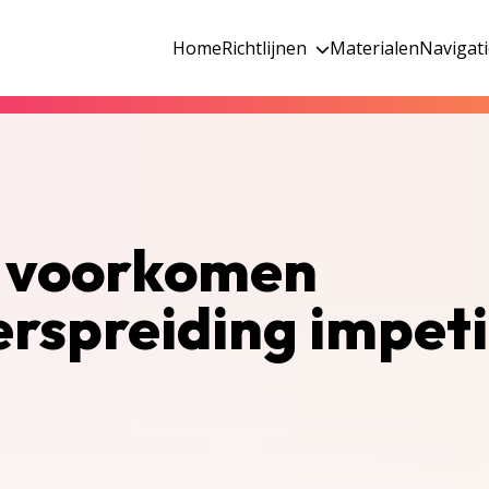
Home
Richtlijnen
Materialen
Navigat
n voorkomen
erspreiding impet