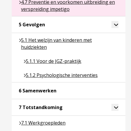
Ga naar pagina over 4.7 Preventie en voorkomen ui
4.7 Preventie en voorkomen uitbreiding en
verspreiding impetigo
Ga naar pagina over 5 Gevolgen
Toggle 
5 Gevolgen
Ga naar pagina over 5.1 Het welzijn van kinderen m
5.1 Het welzijn van kinderen met
huidziekten
Ga naar pagina over 5.1.1 Voor de JGZ-praktijk
5.1.1 Voor de JGZ-praktijk
Ga naar pagina over 5.1.2 Psychologische interve
5.1.2 Psychologische interventies
Ga naar pagina over 6 Samenwer
6 Samenwerken
Ga naar pagina over 7 Totsta
Toggle 
7 Totstandkoming
Ga naar pagina over 7.1 Werkgroepleden
7.1 Werkgroepleden