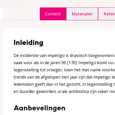
ggle inhoudsopgave
Content
Materialen
Refer
accordion over 1 Inleiding
Inleiding
tlijn en doelgroep
De incidentie van impetigo is drastisch toegenomen d
vaak voor als in de jaren 90
[170]
. Impetigo komt nu 
tegenstelling tot vroeger, toen het met name voork
gina over 2 Definitie en achtergrond informatie
accordion over 2 Definitie en achtergrond informatie
trends van de afgelopen tien jaar zijn dat impetig
ledematen geeft dan in het gezicht, in tegenstelling 
oordenlijst
en duurder geworden; orale antibiotica zijn vaker n
jnen – huid
Aanbevelingen