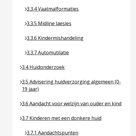
Ga naar pagina over 3.3.4 Vaatmalformaties
3.3.4 Vaatmalformaties
Ga naar pagina over 3.3.5 Midline laesies
3.3.5 Midline laesies
Ga naar pagina over 3.3.6 Kindermishandeling
3.3.6 Kindermishandeling
Ga naar pagina over 3.3.7 Automutilatie
3.3.7 Automutilatie
Ga naar pagina over 3.4 Huidonderzoek
3.4 Huidonderzoek
Ga naar pagina over 3.5 Advisering huidverzorging 
3.5 Advisering huidverzorging algemeen (0-
19 jaar)
Ga naar pagina over 3.6 Aandacht voor welzijn van 
3.6 Aandacht voor welzijn van ouder en kind
Ga naar pagina over 3.7 Kinderen met een donkere
3.7 Kinderen met een donkere huid
Ga naar pagina over 3.7.1 Aandachtspunten
3.7.1 Aandachtspunten