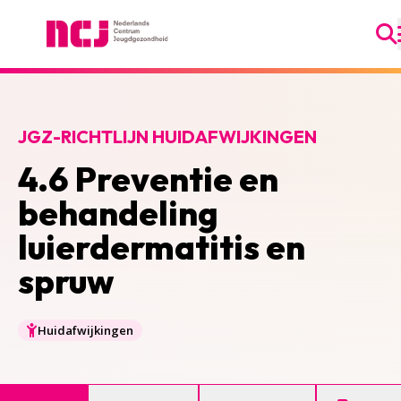
Ga
Nederlands Centrum Jeugdgezondheid
JGZ-RICHTLIJN HUIDAFWIJKINGEN
4.6 Preventie en
behandeling
luierdermatitis en
spruw
Huidafwijkingen