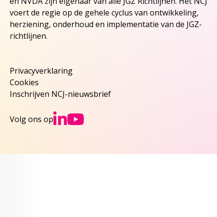
en NVDA zijn eigenaar van alle JGZ Richtlijnen. Het NCJ
voert de regie op de gehele cyclus van ontwikkeling,
herziening, onderhoud en implementatie van de JGZ-
richtlijnen.
Privacyverklaring
Cookies
Inschrijven NCJ-nieuwsbrief
Ga naar NCJs Linked
Ga naar NCJs You
Volg ons op