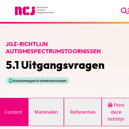
Ga
Nederlands Centrum Jeugdgezondheid
JGZ-RICHTLIJN
AUTISMESPECTRUMSTOORNISSEN
5.1 Uitgangsvragen
Autismespectrumstoornissen
Print
Content
Materialen
Referenties
deze
richtlijn