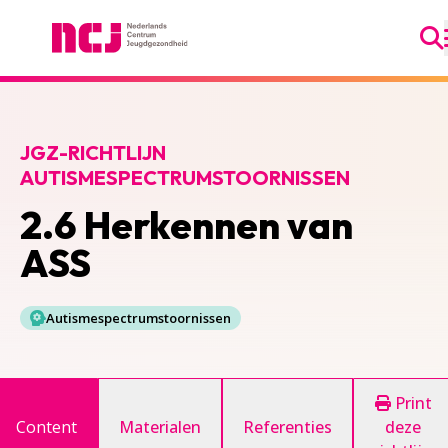
Ga
Nederlands Centrum Jeugdgezondheid
JGZ-RICHTLIJN
AUTISMESPECTRUMSTOORNISSEN
2.6 Herkennen van
ASS
Autismespectrumstoornissen
Print
Content
Materialen
Referenties
deze