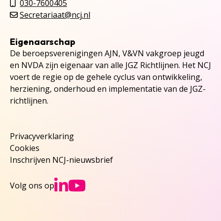
030-7600405
Secretariaat@ncj.nl
Eigenaarschap
De beroepsverenigingen AJN, V&VN vakgroep jeugd
en NVDA zijn eigenaar van alle JGZ Richtlijnen. Het NCJ
voert de regie op de gehele cyclus van ontwikkeling,
herziening, onderhoud en implementatie van de JGZ-
richtlijnen.
Privacyverklaring
Cookies
Inschrijven NCJ-nieuwsbrief
Ga naar NCJs Linked
Ga naar NCJs You
Volg ons op