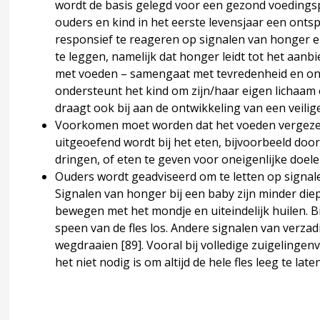
wordt de basis gelegd voor een gezond voedingspat
GZ
ouders en kind in het eerste levensjaar een ont
responsief te reageren op signalen van honger en
te leggen, namelijk dat honger leidt tot het aanb
met voeden – samengaat met tevredenheid en o
 4 Begeleiden en behandelen
ccordion over 4 Begeleiden en behandelen
ondersteunt het kind om zijn/haar eigen lichaam
draagt ook bij aan de ontwikkeling van een veili
Voorkomen moet worden dat het voeden vergezeld
uitgeoefend wordt bij het eten, bijvoorbeeld door
dringen, of eten te geven voor oneigenlijke doele
Ouders
wordt geadviseerd om te letten op ​
signal
Signalen van honger bij een baby zijn minder die
bewegen met het mondje en uiteindelijk huilen. Bi
speen van de fles los. Andere signalen van verzad
wegdraaien
[89]
. Vooral bij volledige zuigelinge
het niet nodig is om altijd de hele fles leeg te late