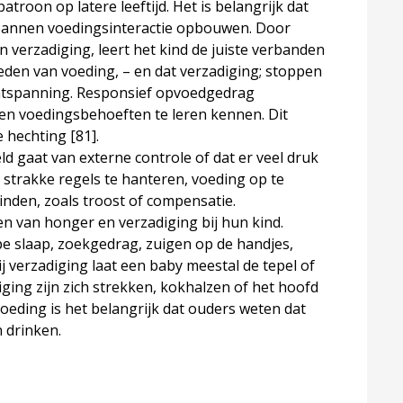
roon op latere leeftijd. Het is belangrijk dat
spannen voedingsinteractie opbouwen. Door
 verzadiging, leert het kind de juiste verbanden
ieden van voeding, – en dat verzadiging; stoppen
ntspanning. Responsief opvoedgedrag
 en voedingsbehoeften te leren kennen. Dit
ge hechting
[81]
.
 gaat van ​
externe controle
​ of dat er ​
veel druk
 strakke regels te hanteren, voeding op te
inden, zoals troost of compensatie.
en van honger en verzadiging
​ bij hun kind.
pe slaap, zoekgedrag, zuigen op de handjes,
j verzadiging laat een baby meestal de tepel of
iging zijn zich strekken, kokhalzen of het hoofd
nvoeding is het belangrijk dat ouders weten dat
n drinken.