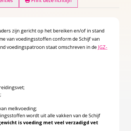
enties
Print deze richtlijn
ers zijn gericht op het bereiken en/of in stand
e van voedingsstoffen conform de Schijf van
zond voedingspatroon staat omschreven in de
JGZ-
een nieuw tabblad
eidingsvet;
;
 van melkvoeding;
gsstoffen wordt uit alle vakken van de Schijf
ewicht is voeding met veel verzadigd vet