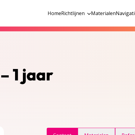
Home
Richtlijnen
Materialen
Navigat
– 1 jaar
ggle inhoudsopgave