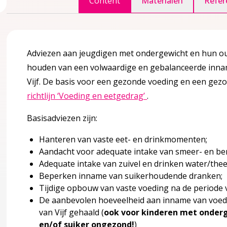
Content
Materialen
Refer
accordion over 1 Inleiding
Adviezen aan jeugdigen met ondergewicht en hun oud
houden van een volwaardige en gebalanceerde innam
gina over 2 Definitie en achtergrondinformatie
accordion over 2 Definitie en achtergrondinformatie
Vijf. De basis voor een gezonde voeding en een ge
Deze linkt opent in 
richtlijn ‘Voeding en eetgedrag’
.
Basisadviezen zijn:
Hanteren van vaste eet- en drinkmomenten;
Aandacht voor adequate intake van smeer- en ber
Adequate intake van zuivel en drinken water/thee
Beperken inname van suikerhoudende dranken;
lkinderen
Tijdige opbouw van vaste voeding na de periode
De aanbevolen hoeveelheid aan inname van voedin
van Vijf gehaald (​
ook voor kinderen met onderg
en/of suiker ongezond!
)