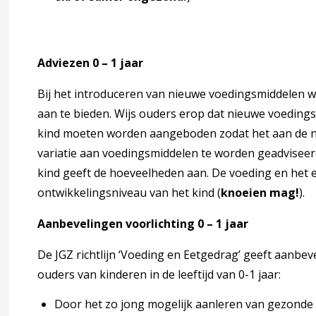
eding
Adviezen 0 – 1 jaar
Bij het introduceren van nieuwe voedingsmiddelen w
aan te bieden. Wijs ouders erop dat nieuwe voedings
kind moeten worden aangeboden zodat het aan de n
variatie aan voedingsmiddelen te worden geadviseer
kind geeft de hoeveelheden aan. De voeding en het 
agina over 3 Signaleren, diagnostiek en verwijzen
accordion over 3 Signaleren, diagnostiek en verwijzen
ontwikkelingsniveau van het kind (​
knoeien mag!
​).
Aanbevelingen voorlichting 0 – 1 jaar
De JGZ richtlijn ‘Voeding en Eetgedrag’ geeft aanbev
ouders van kinderen in de leeftijd van 0-1 jaar:
uigende gewichtscurve
Door het zo jong mogelijk aanleren van ​
gezonde 