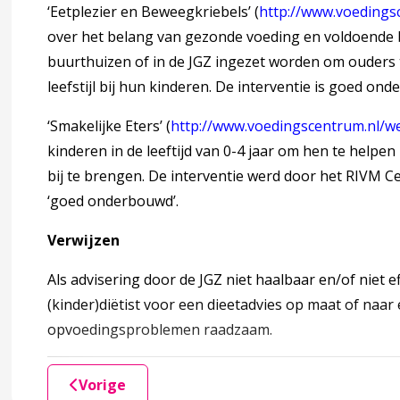
‘Eetplezier en Beweegkriebels’ (​
http://www.voedingsc
over het belang van gezonde voeding en voldoende
 jeugdigen/lotgenotencontact
buurthuizen of in de JGZ ingezet worden om ouders 
leefstijl bij hun kinderen. De interventie is goed on
‘Smakelijke Eters’ (​
http://www.voedingscentrum.nl/w
ndkoming
accordion over 5 Totstandkoming
kinderen in de leeftijd van 0-4 jaar om hen te he
bij te brengen. De interventie werd door het RIVM
‘goed onderbouwd’.
Verwijzen
Als advisering door de JGZ niet haalbaar en/of niet ef
(kinder)diëtist voor een dieetadvies op maat of na
oording
accordion over 6 Verantwoording
opvoedingsproblemen raadzaam.
bouwing
Vorige