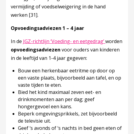
vermijding of voedselweigering in de hand
werken
[31]
.
Opvoedingsadviezen 1 – 4 jaar
Deze linkt o
In de
JGZ-richtlijn ‘Voeding- en eetgedrag’
worden
opvoedingsadviezen
​ voor ouders van kinderen
in de leeftijd van 1-4 jaar gegeven:
Bouw een herkenbaar eetritme op door op
een vaste plaats, bijvoorbeeld aan tafel, en op
vaste tijden te eten.
Bied het kind maximaal zeven eet- en
drinkmomenten aan per dag; geef
hongergevoel een kans.
Beperk omgevingsprikkels, zet bijvoorbeeld
de televisie uit.
Geef ‘s avonds of ‘s nachts in bed geen eten of