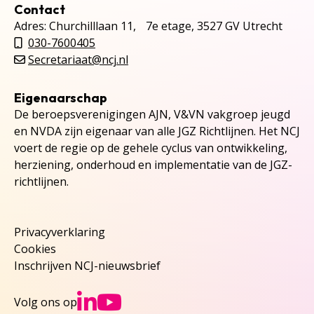
Contact
Adres: Churchilllaan 11, 7e etage, 3527 GV Utrecht
030-7600405
Secretariaat@ncj.nl
Eigenaarschap
De beroepsverenigingen AJN, V&VN vakgroep jeugd
en NVDA zijn eigenaar van alle JGZ Richtlijnen. Het NCJ
voert de regie op de gehele cyclus van ontwikkeling,
herziening, onderhoud en implementatie van de JGZ-
richtlijnen.
Privacyverklaring
Cookies
Inschrijven NCJ-nieuwsbrief
Ga naar NCJs Linked
Ga naar NCJs You
Volg ons op