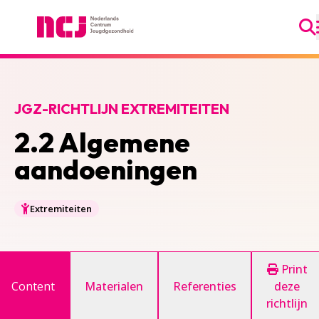
Ga
Nederlands Centrum Jeugdgezondheid
JGZ-RICHTLIJN EXTREMITEITEN
2.2 Algemene
aandoeningen
Extremiteiten
Print
Content
Materialen
Referenties
deze
richtlijn