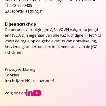
030-7600405
Secretariaat@ncj.nl
Eigenaarschap
De beroepsverenigingen AJN, V&VN vakgroep jeugd
en NVDA zijn eigenaar van alle JGZ Richtlijnen. Het NCJ
voert de regie op de gehele cyclus van ontwikkeling,
herziening, onderhoud en implementatie van de JGZ-
richtlijnen.
Privacyverklaring
Cookies
Inschrijven NCJ-nieuwsbrief
Ga naar NCJs Linked
Ga naar NCJs You
Volg ons op