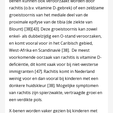
benen kunnen ook veroorzaakt worden door
rachitis (o.b.v. vitamine D-gebrek) of een zeldzame
groeistoornis van het mediale deel van de
proximale epifyse van de tibia (de ziekte van
Blount)
[38]
[43]
. Deze groeistoornis kan zowel
enkel- als dubbelzijdig een O-stand veroorzaken,
en komt vooral voor in het Caribisch gebied,
West-Afrika en Scandinavië
[38]
. De meest
voorkomende oorzaak van rachitis is vitamine D-
deficiëntie, dit komt vaak voor bij niet-westerse
immigranten
[47]
. Rachitis komt in Nederland
weinig voor en dan vooral bij kinderen met een
donkere huidskleur
[38]
. Mogelijke symptomen
van rachitis zijn spierzwakte, vertraagde groei en
een verdikte pols.
X-benen worden vaker gezien bij kinderen met