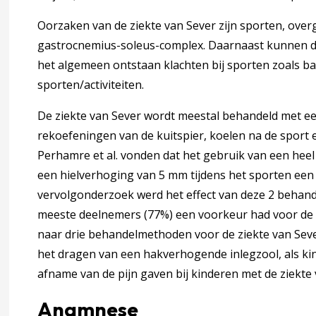
Oorzaken van de ziekte van Sever zijn sporten, over
gastrocnemius-soleus-complex. Daarnaast kunnen de 
het algemeen ontstaan klachten bij sporten zoals b
sporten/activiteiten.
isch onderzoek
De ziekte van Sever wordt meestal behandeld met ee
i en hulpverleners
rekoefeningen van de kuitspier, koelen na de spor
Perhamre et al. vonden dat het gebruik van een heel
een hielverhoging van 5 mm tijdens het sporten een
vervolgonderzoek werd het effect van deze 2 behand
meeste deelnemers (77%) een voorkeur had voor de
naar drie behandelmethoden voor de ziekte van Seve
ten naar binnen lopen)
het dragen van een hakverhogende inlegzool, als kind
afname van de pijn gaven bij kinderen met de ziekte
Anamnese