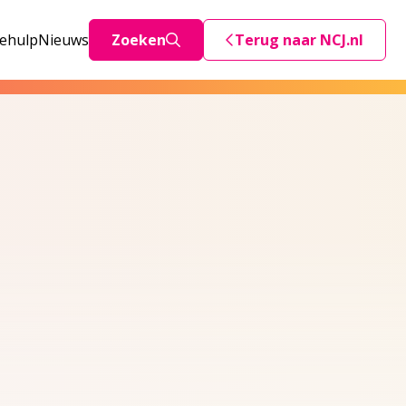
iehulp
Nieuws
Zoeken
Terug naar NCJ.nl
Deze link stuurt je teru