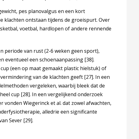
gewicht, pes planovalgus en een kort
klachten ontstaan tijdens de groeispurt. Over
asketbal, voetbal, hardlopen of andere rennende
n periode van rust (2-6 weken geen sport),
t en eventueel een schoenaanpassing
[38]
.
 cup (een op maat gemaakt plastic hielstuk) of
 vermindering van de klachten geeft
[27]
. In een
elmethoden vergeleken, waarbij bleek dat de
 heel cup
[28]
. In een vergelijkend onderzoek
r vonden Wiegerinck et al. dat zowel afwachten,
erfysiotherapie, alledrie een significante
 van Sever
[29]
.