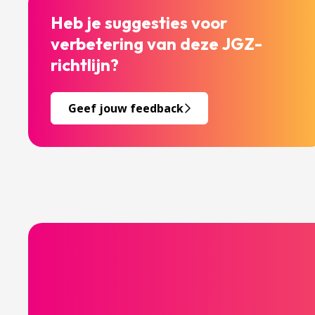
Heb je suggesties voor
verbetering van deze JGZ-
richtlijn?
Geef jouw feedback