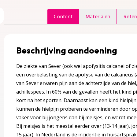
ggle inhoudsopgave
Content
Materialen
Refer
accordion over 1 Introductie
Beschrijving aandoening
De ziekte van Sever (ook wel apofysitis calcanei of 
een overbelasting van de apofyse van de calcaneus (a
van Sever ervaren pijn aan de achterzijde van de hie
achillespees. In 60% van de gevallen heeft het kind p
ccordion over 2 Kennismodule achtergrondinformatie
kort na het sporten. Daarnaast kan een kind hielpijn 
nnismodule achtergrondinformatie
kunnen de hielpijn proberen te verminderen door o
vaker voor bij jongens dan bij meisjes, en wordt mees
Bij meisjes is het meestal eerder over (13-14 jaar), j
15 jaar). In Nederland is de incidentie in huisartspra