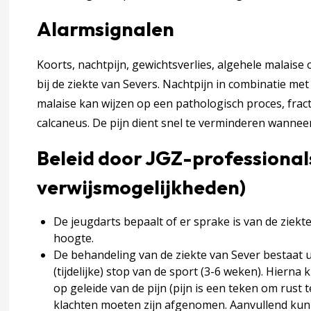
Alarmsignalen
ekte van Sever
Koorts, nachtpijn, gewichtsverlies, algehele malaise
pijn
bij de ziekte van Severs. Nachtpijn in combinatie me
malaise kan wijzen op een pathologisch proces, frac
 Totstandkoming richtlijn
accordion over 3 Totstandkoming richtlijn
calcaneus. De pijn dient snel te verminderen wannee
Beleid door JGZ-professionals
verwijsmogelijkheden)
zers
De jeugdarts bepaalt of er sprake is van de ziekt
hoogte.
De behandeling van de ziekte van Sever bestaat u
(tijdelijke) stop van de sport (3-6 weken). Hier
oording
accordion over 4 Verantwoording
op geleide van de pijn (pijn is een teken om rus
klachten moeten zijn afgenomen. Aanvullend kun