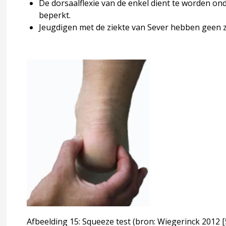
De dorsaalflexie van de enkel dient te worden onde
beperkt.
Jeugdigen met de ziekte van Sever hebben geen zw
arus
moris (Slipped Capital Femoral Epiphysis; SCFE)
sgood Schlatter
Afbeelding 15: Squeeze test (bron: Wiegerinck 2012
[