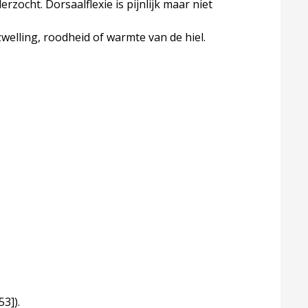
rzocht. Dorsaalflexie is pijnlijk maar niet
elling, roodheid of warmte van de hiel.
53]
).