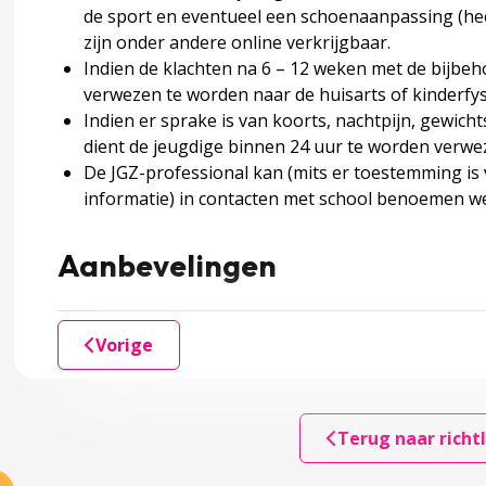
voering
de sport en eventueel een schoenaanpassing (hee
zijn onder andere online verkrijgbaar.
Indien de klachten na 6 – 12 weken met de bijbeho
verwezen te worden naar de huisarts of kinderfy
Indien er sprake is van koorts, nachtpijn, gewich
dient de jeugdige binnen 24 uur te worden verwez
De JGZ-professional kan (mits er toestemming is 
informatie) in contacten met school benoemen wel
Aanbevelingen
accordion over 5 Bijlagen
Vorige
ebsites
Terug naar richtl
nadviezen