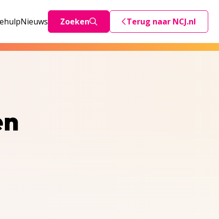
iehulp
Nieuws
Zoeken
Terug naar NCJ.nl
Deze link stuurt je teru
en