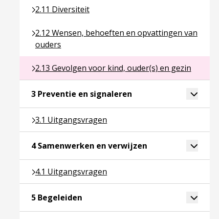
Ga naar pagina over 2.11 Diversiteit
2.11 Diversiteit
Ga naar pagina over 2.12 Wensen, behoeften en o
2.12 Wensen, behoeften en opvattingen van
ouders
Ga naar pagina over 2.13 Gevolgen voor kind, ouder
2.13 Gevolgen voor kind, ouder(s) en gezin
Ga naar pagina over 3 P
Toggle 
3 Preventie en signaleren
Ga naar pagina over 3.1 Uitgangsvragen
3.1 Uitgangsvragen
Ga naar pagina ove
Toggle 
4 Samenwerken en verwijzen
Ga naar pagina over 4.1 Uitgangsvragen
4.1 Uitgangsvragen
Ga naar pagina over 5 Begeleiden
Toggle 
5 Begeleiden