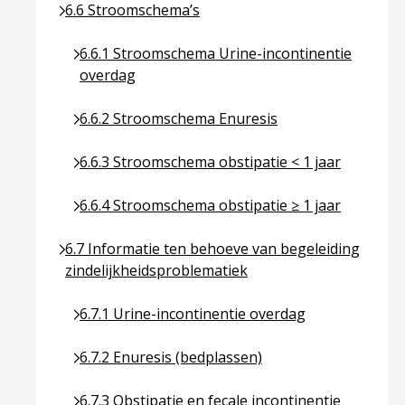
Ga naar pagina over 6.6 Stroomschema’s
6.6 Stroomschema’s
Ga naar pagina over 6.6.1 Stroomschema Urine-i
6.6.1 Stroomschema Urine-incontinentie
overdag
Ga naar pagina over 6.6.2 Stroomschema Enuresi
6.6.2 Stroomschema Enuresis
Ga naar pagina over 6.6.3 Stroomschema obstipat
6.6.3 Stroomschema obstipatie < 1 jaar
Ga naar pagina over 6.6.4 Stroomschema obstipat
6.6.4 Stroomschema obstipatie ≥ 1 jaar
Ga naar pagina over 6.7 Informatie ten behoeve va
6.7 Informatie ten behoeve van begeleiding
zindelijkheidsproblematiek
Ga naar pagina over 6.7.1 Urine-incontinentie ov
6.7.1 Urine-incontinentie overdag
Ga naar pagina over 6.7.2 Enuresis (bedplassen)
6.7.2 Enuresis (bedplassen)
Ga naar pagina over 6.7.3 Obstipatie en fecale in
6.7.3 Obstipatie en fecale incontinentie