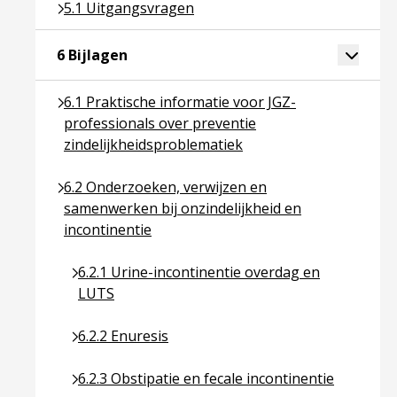
Ga naar pagina over 5.1 Uitgangsvragen
5.1 Uitgangsvragen
Ga naar pagina over 6 Bijlagen
Toggle 
6 Bijlagen
Ga naar pagina over 6.1 Praktische informatie voor
6.1 Praktische informatie voor JGZ-
professionals over preventie
zindelijkheidsproblematiek
Ga naar pagina over 6.2 Onderzoeken, verwijzen en
6.2 Onderzoeken, verwijzen en
samenwerken bij onzindelijkheid en
incontinentie
Ga naar pagina over 6.2.1 Urine-incontinentie o
6.2.1 Urine-incontinentie overdag en
LUTS
Ga naar pagina over 6.2.2 Enuresis
6.2.2 Enuresis
Ga naar pagina over 6.2.3 Obstipatie en fecale in
6.2.3 Obstipatie en fecale incontinentie