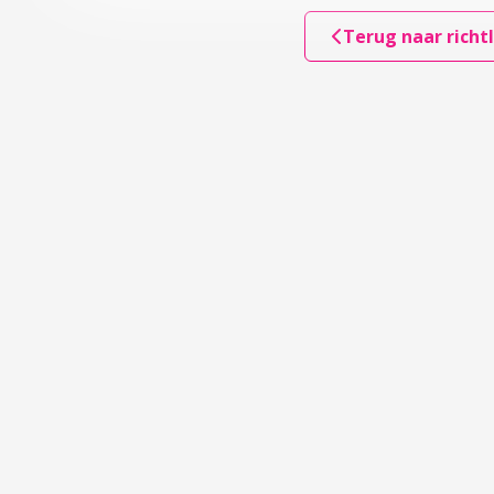
Terug naar richtl
pvattingen van ouders
(s) en gezin
reventie en signaleren
accordion over 3 Preventie en signaleren
r 4 Samenwerken en verwijzen
accordion over 4 Samenwerken en verwijzen
accordion over 5 Begeleiden