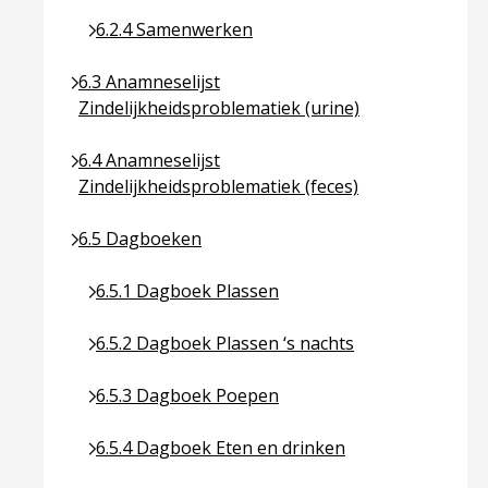
Ga naar pagina over 6.2.4 Samenwerken
6.2.4 Samenwerken
Ga naar pagina over 6.3 Anamneselijst Zindelijkhei
6.3 Anamneselijst
Zindelijkheidsproblematiek (urine)
Ga naar pagina over 6.4 Anamneselijst Zindelijkhei
6.4 Anamneselijst
Zindelijkheidsproblematiek (feces)
Ga naar pagina over 6.5 Dagboeken
6.5 Dagboeken
Ga naar pagina over 6.5.1 Dagboek Plassen
6.5.1 Dagboek Plassen
Ga naar pagina over 6.5.2 Dagboek Plassen ‘s na
6.5.2 Dagboek Plassen ‘s nachts
Ga naar pagina over 6.5.3 Dagboek Poepen
6.5.3 Dagboek Poepen
Ga naar pagina over 6.5.4 Dagboek Eten en drin
6.5.4 Dagboek Eten en drinken