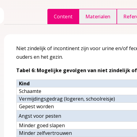
ggle inhoudsopgave
Content
Materialen
Refer
accordion over 1 Inleiding
Niet zindelijk of incontinent zijn voor urine en/of 
ouders en het gezin.
er?
Tabel 6: Mogelijke gevolgen van niet zindelijk of
edoeld?
Kind
Schaamte
Vermijdingsgedrag (logeren, schoolreisje)
Gepest worden
ule
ccordion over 2 Kennismodule
Angst voor pesten
Minder goed slapen
Minder zelfvertrouwen