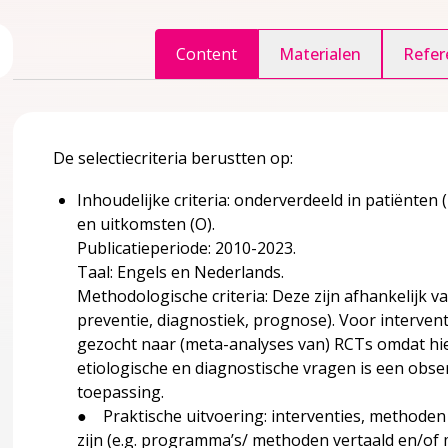
ggle inhoudsopgave
Content
Materialen
Refer
accordion over 1 Inleiding
De selectiecriteria berustten op:
Inhoudelijke criteria: onderverdeeld in patiënten (
er?
en uitkomsten (O).
Publicatieperiode: 2010-2023.
edoeld?
Taal: Engels en Nederlands.
Methodologische criteria: Deze zijn afhankelijk v
preventie, diagnostiek, prognose). Voor intervent
gezocht naar (meta-analyses van) RCTs omdat hie
ule
accordion over 2 Kennismodule
etiologische en diagnostische vragen is een obs
toepassing.
● Praktische uitvoering: interventies, methoden
zijn (e.g. programma’s/ methoden vertaald en/of 