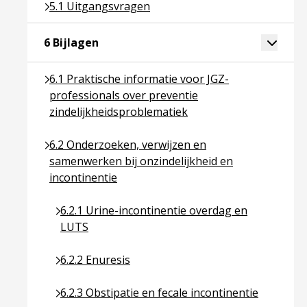
Ga naar pagina over 5.1 Uitgangsvragen
5.1 Uitgangsvragen
Ga naar pagina over 6 Bijlagen
Toggle 
6 Bijlagen
Ga naar pagina over 6.1 Praktische informatie voor
6.1 Praktische informatie voor JGZ-
professionals over preventie
zindelijkheidsproblematiek
Ga naar pagina over 6.2 Onderzoeken, verwijzen en
6.2 Onderzoeken, verwijzen en
samenwerken bij onzindelijkheid en
incontinentie
Ga naar pagina over 6.2.1 Urine-incontinentie o
6.2.1 Urine-incontinentie overdag en
LUTS
Ga naar pagina over 6.2.2 Enuresis
6.2.2 Enuresis
Ga naar pagina over 6.2.3 Obstipatie en fecale in
6.2.3 Obstipatie en fecale incontinentie