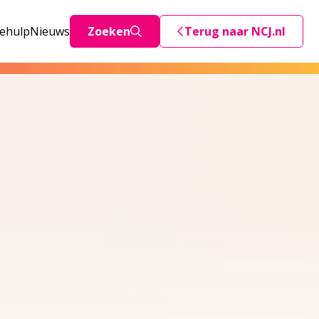
iehulp
Nieuws
Zoeken
Terug naar NCJ.nl
Deze link stuurt je teru