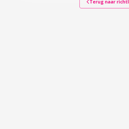
Terug naar richtl
pvattingen van ouders
(s) en gezin
reventie en signaleren
accordion over 3 Preventie en signaleren
r 4 Samenwerken en verwijzen
accordion over 4 Samenwerken en verwijzen
accordion over 5 Begeleiden