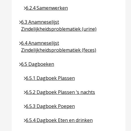
Ga naar pagina over 6.2.4 Samenwerken
6.2.4 Samenwerken
Ga naar pagina over 6.3 Anamneselijst Zindelijkhei
6.3 Anamneselijst
Zindelijkheidsproblematiek (urine)
Ga naar pagina over 6.4 Anamneselijst Zindelijkhei
6.4 Anamneselijst
Zindelijkheidsproblematiek (feces)
Ga naar pagina over 6.5 Dagboeken
6.5 Dagboeken
Ga naar pagina over 6.5.1 Dagboek Plassen
6.5.1 Dagboek Plassen
Ga naar pagina over 6.5.2 Dagboek Plassen ‘s na
6.5.2 Dagboek Plassen ‘s nachts
Ga naar pagina over 6.5.3 Dagboek Poepen
6.5.3 Dagboek Poepen
Ga naar pagina over 6.5.4 Dagboek Eten en drin
6.5.4 Dagboek Eten en drinken