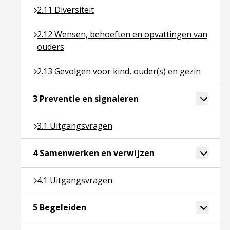
Ga naar pagina over 2.11 Diversiteit
2.11 Diversiteit
Ga naar pagina over 2.12 Wensen, behoeften en o
2.12 Wensen, behoeften en opvattingen van
ouders
Ga naar pagina over 2.13 Gevolgen voor kind, ouder
2.13 Gevolgen voor kind, ouder(s) en gezin
Ga naar pagina over 3 P
Toggle 
3 Preventie en signaleren
Ga naar pagina over 3.1 Uitgangsvragen
3.1 Uitgangsvragen
Ga naar pagina ove
Toggle 
4 Samenwerken en verwijzen
Ga naar pagina over 4.1 Uitgangsvragen
4.1 Uitgangsvragen
Ga naar pagina over 5 Begeleiden
Toggle 
5 Begeleiden