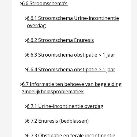
Ga naar pagina over 6.6 Stroomschema’s
6.6 Stroomschema’s
Ga naar pagina over 6.6.1 Stroomschema Urine-i
6.6.1 Stroomschema Urine-incontinentie
overdag
Ga naar pagina over 6.6.2 Stroomschema Enuresi
6.6.2 Stroomschema Enuresis
Ga naar pagina over 6.6.3 Stroomschema obstipat
6.6.3 Stroomschema obstipatie < 1 jaar
Ga naar pagina over 6.6.4 Stroomschema obstipat
6.6.4 Stroomschema obstipatie ≥ 1 jaar
Ga naar pagina over 6.7 Informatie ten behoeve va
6.7 Informatie ten behoeve van begeleiding
zindelijkheidsproblematiek
Ga naar pagina over 6.7.1 Urine-incontinentie ov
6.7.1 Urine-incontinentie overdag
Ga naar pagina over 6.7.2 Enuresis (bedplassen)
6.7.2 Enuresis (bedplassen)
Ga naar pagina over 6.7.3 Obstipatie en fecale in
6.7.3 Obstipatie en fecale incontinentie