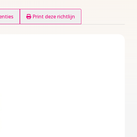
enties
Print deze richtlijn