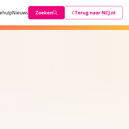
iehulp
Nieuws
Zoeken
Terug naar NCJ.nl
Deze link stuurt je teru