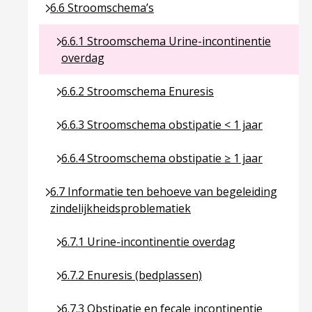
Ga naar pagina over 6.6 Stroomschema’s
6.6 Stroomschema’s
Ga naar pagina over 6.6.1 Stroomschema Urine-i
6.6.1 Stroomschema Urine-incontinentie
overdag
Ga naar pagina over 6.6.2 Stroomschema Enuresi
6.6.2 Stroomschema Enuresis
Ga naar pagina over 6.6.3 Stroomschema obstipat
6.6.3 Stroomschema obstipatie < 1 jaar
Ga naar pagina over 6.6.4 Stroomschema obstipat
6.6.4 Stroomschema obstipatie ≥ 1 jaar
Ga naar pagina over 6.7 Informatie ten behoeve va
6.7 Informatie ten behoeve van begeleiding
zindelijkheidsproblematiek
Ga naar pagina over 6.7.1 Urine-incontinentie ov
6.7.1 Urine-incontinentie overdag
Ga naar pagina over 6.7.2 Enuresis (bedplassen)
6.7.2 Enuresis (bedplassen)
Ga naar pagina over 6.7.3 Obstipatie en fecale in
6.7.3 Obstipatie en fecale incontinentie