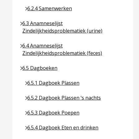
Ga naar pagina over 6.2.4 Samenwerken
6.2.4 Samenwerken
Ga naar pagina over 6.3 Anamneselijst Zindelijkhei
6.3 Anamneselijst
Zindelijkheidsproblematiek (urine)
Ga naar pagina over 6.4 Anamneselijst Zindelijkhei
6.4 Anamneselijst
Zindelijkheidsproblematiek (feces)
Ga naar pagina over 6.5 Dagboeken
6.5 Dagboeken
Ga naar pagina over 6.5.1 Dagboek Plassen
6.5.1 Dagboek Plassen
Ga naar pagina over 6.5.2 Dagboek Plassen ‘s na
6.5.2 Dagboek Plassen ‘s nachts
Ga naar pagina over 6.5.3 Dagboek Poepen
6.5.3 Dagboek Poepen
Ga naar pagina over 6.5.4 Dagboek Eten en drin
6.5.4 Dagboek Eten en drinken