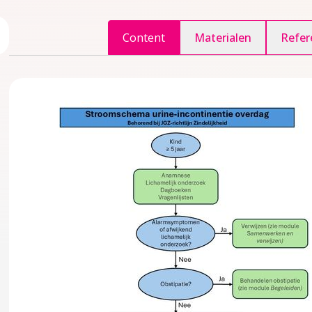
ggle inhoudsopgave
Content
Materialen
Refer
accordion over 1 Inleiding
er?
edoeld?
ule
accordion over 2 Kennismodule