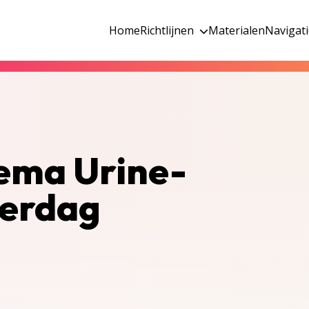
Home
Richtlijnen
Materialen
Navigat
ema Urine-
verdag