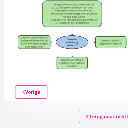
ng van zindelijkheid
Vorige
actoren
Terug naar richtl