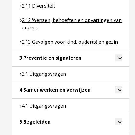
Ga naar pagina over 2.11 Diversiteit
2.11 Diversiteit
Ga naar pagina over 2.12 Wensen, behoeften en o
2.12 Wensen, behoeften en opvattingen van
ouders
Ga naar pagina over 2.13 Gevolgen voor kind, ouder
2.13 Gevolgen voor kind, ouder(s) en gezin
Ga naar pagina over 3 P
Toggle 
3 Preventie en signaleren
Ga naar pagina over 3.1 Uitgangsvragen
3.1 Uitgangsvragen
Ga naar pagina ove
Toggle 
4 Samenwerken en verwijzen
Ga naar pagina over 4.1 Uitgangsvragen
4.1 Uitgangsvragen
Ga naar pagina over 5 Begeleiden
Toggle 
5 Begeleiden