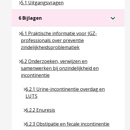
Ga naar pagina over 5.1 Uitgangsvragen
5.1 Uitgangsvragen
Ga naar pagina over 6 Bijlagen
Toggle a
6 Bijlagen
Ga naar pagina over 6.1 Praktische informatie voor
6.1 Praktische informatie voor JGZ-
professionals over preventie
zindelijkheidsproblematiek
Ga naar pagina over 6.2 Onderzoeken, verwijzen en
6.2 Onderzoeken, verwijzen en
samenwerken bij onzindelijkheid en
incontinentie
Ga naar pagina over 6.2.1 Urine-incontinentie o
6.2.1 Urine-incontinentie overdag en
LUTS
Ga naar pagina over 6.2.2 Enuresis
6.2.2 Enuresis
Ga naar pagina over 6.2.3 Obstipatie en fecale in
6.2.3 Obstipatie en fecale incontinentie