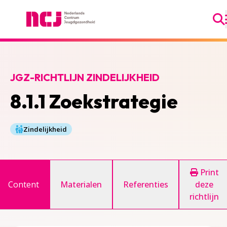
Ga
Nederlands Centrum Jeugdgezondheid
JGZ-RICHTLIJN ZINDELIJKHEID
8.1.1 Zoekstrategie
Zindelijkheid
Print
Content
Materialen
Referenties
deze
richtlijn