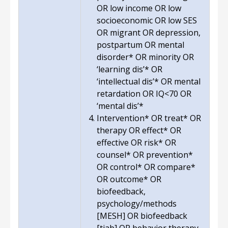
OR low income OR low
socioeconomic OR low SES
OR migrant OR depression,
postpartum OR mental
disorder* OR minority OR
‘learning dis’* OR
‘intellectual dis’* OR mental
retardation OR IQ<70 OR
‘mental dis’*
Intervention* OR treat* OR
therapy OR effect* OR
effective OR risk* OR
counsel* OR prevention*
OR control* OR compare*
OR outcome* OR
biofeedback,
psychology/methods
[MESH] OR biofeedback