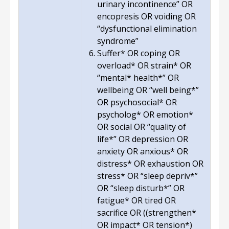
urinary incontinence” OR
encopresis OR voiding OR
“dysfunctional elimination
syndrome”
Suffer* OR coping OR
overload* OR strain* OR
“mental* health*” OR
wellbeing OR “well being*”
OR psychosocial* OR
psycholog* OR emotion*
OR social OR “quality of
life*” OR depression OR
anxiety OR anxious* OR
distress* OR exhaustion OR
stress* OR “sleep depriv*”
OR “sleep disturb*” OR
fatigue* OR tired OR
sacrifice OR ((strengthen*
OR impact* OR tension*)