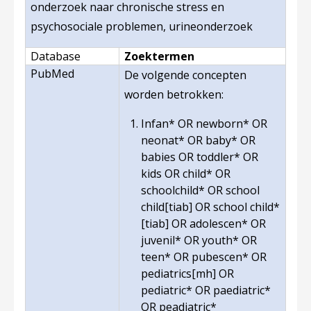
onderzoek naar chronische stress en
psychosociale problemen, urineonderzoek
Database
Zoektermen
PubMed
De volgende concepten
worden betrokken:
Infan* OR newborn* OR
neonat* OR baby* OR
babies OR toddler* OR
kids OR child* OR
schoolchild* OR school
child[tiab] OR school child*
[tiab] OR adolescen* OR
juvenil* OR youth* OR
teen* OR pubescen* OR
pediatrics[mh] OR
pediatric* OR paediatric*
OR peadiatric*