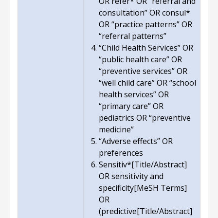
OR refer* OR “referral and
consultation” OR consul*
OR “practice patterns” OR
“referral patterns”
“Child Health Services” OR
“public health care” OR
“preventive services” OR
“well child care” OR “school
health services” OR
“primary care” OR
pediatrics OR “preventive
medicine”
“Adverse effects” OR
preferences
Sensitiv*[Title/Abstract]
OR sensitivity and
specificity[MeSH Terms]
OR
(predictive[Title/Abstract]