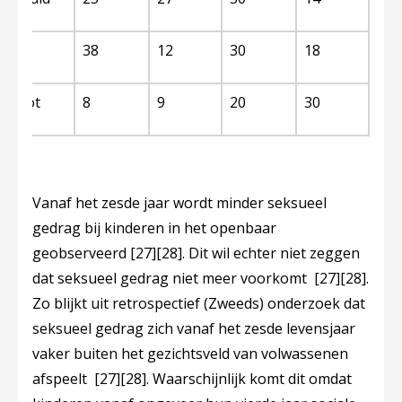
heid
38
12
30
18
 genot
8
9
20
30
Vanaf het zesde jaar wordt minder seksueel
gedrag bij kinderen in het openbaar
geobserveerd
[27]
[28]
. Dit wil echter niet zeggen
dat seksueel gedrag niet meer voorkomt
[27]
[28]
.
Zo blijkt uit retrospectief (Zweeds) onderzoek dat
seksueel gedrag zich vanaf het zesde levensjaar
vaker buiten het gezichtsveld van volwassenen
afspeelt
[27]
[28]
. Waarschijnlijk komt dit omdat