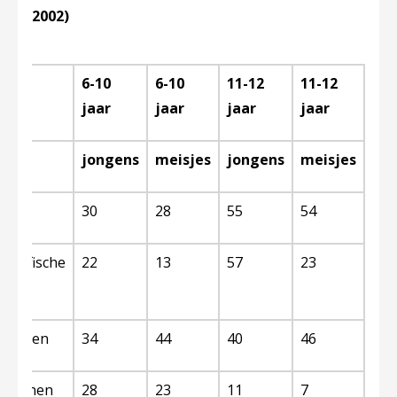
2002)
6-10
6-10
11-12
11-12
jaar
jaar
jaar
jaar
jongens
meisjes
jongens
meisjes
seks
30
28
55
54
rafische
22
13
57
23
n
uffelen
34
44
40
46
en tonen
28
23
11
7