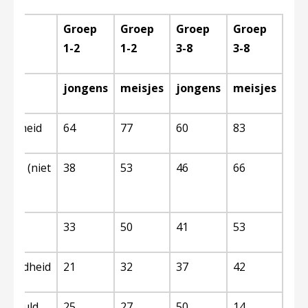
Groep
Groep
Groep
Groep
1-2
1-2
3-8
3-8
jongens
meisjes
jongens
meisjes
erigheid
64
77
60
83
ng (niet
38
53
46
66
33
50
41
53
zorgdheid
21
32
37
42
/schuld
25
27
50
14