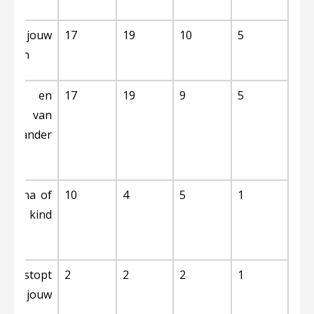
aakt jouw
17
19
10
5
en aan
en en
17
19
9
5
ken van
len ander
vagina of
10
4
5
1
er kind
d stopt
2
2
2
1
in jouw