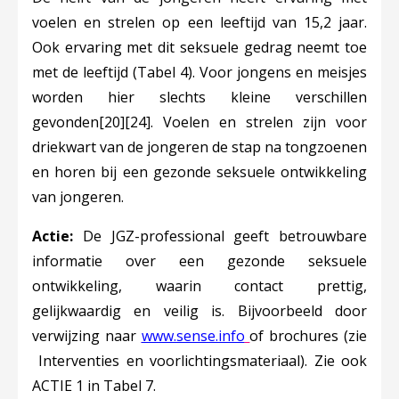
voelen en strelen op een leeftijd van 15,2 jaar.
Ook ervaring met dit seksuele gedrag neemt toe
met de leeftijd (Tabel 4). Voor jongens en meisjes
worden hier slechts kleine verschillen
gevonden
[20]
[24]
. Voelen en strelen zijn voor
driekwart van de jongeren de stap na tongzoenen
en horen bij een gezonde seksuele ontwikkeling
van jongeren.
Actie:
De JGZ-professional geeft betrouwbare
informatie over een gezonde seksuele
ontwikkeling, waarin contact prettig,
gelijkwaardig en veilig is. Bijvoorbeeld door
Deze linkt opent in e
verwijzing naar
www.sense.info
of brochures (zie
Interventies en voorlichtingsmateriaal). Zie ook
ACTIE 1 in Tabel 7.