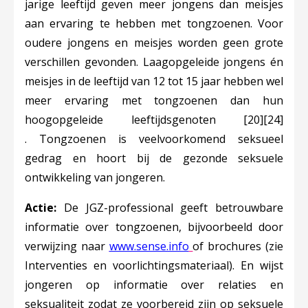
jarige leeftijd geven meer jongens dan meisjes
aan ervaring te hebben met tongzoenen. Voor
oudere jongens en meisjes worden geen grote
verschillen gevonden. Laagopgeleide jongens én
meisjes in de leeftijd van 12 tot 15 jaar hebben wel
meer ervaring met tongzoenen dan hun
hoogopgeleide leeftijdsgenoten
[20]
[24]
.
Tongzoenen is veelvoorkomend seksueel
gedrag en hoort bij de gezonde seksuele
ontwikkeling van jongeren.
Actie:
De JGZ-professional geeft betrouwbare
informatie over tongzoenen, bijvoorbeeld door
Deze linkt opent in e
verwijzing naar
www.sense.info
of brochures (zie
Interventies en voorlichtingsmateriaal). En wijst
jongeren op informatie over relaties en
seksualiteit zodat ze voorbereid zijn op seksuele