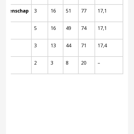
emeenschap
3
16
51
77
17,1
ef
5
16
49
74
17,1
f
3
13
44
71
17,4
2
3
8
20
–