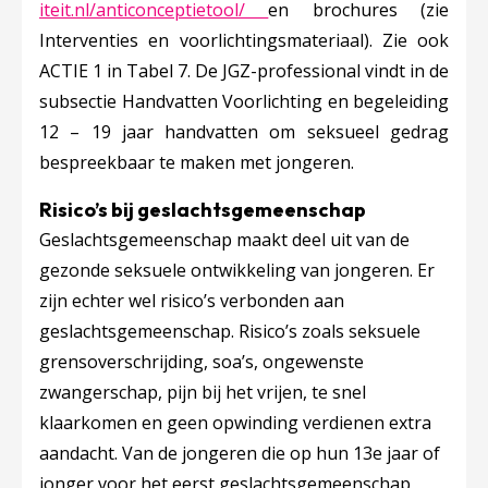
Deze linkt opent in een ni
iteit.nl/anticonceptietool/
en brochures (zie
Interventies en voorlichtingsmateriaal). Zie ook
ACTIE 1 in Tabel 7. De JGZ-professional vindt in de
subsectie Handvatten Voorlichting en begeleiding
12 – 19 jaar handvatten om seksueel gedrag
bespreekbaar te maken met jongeren.
Risico’s bij geslachtsgemeenschap
Geslachtsgemeenschap maakt deel uit van de
gezonde seksuele ontwikkeling van jongeren. Er
zijn echter wel risico’s verbonden aan
geslachtsgemeenschap. Risico’s zoals seksuele
grensoverschrijding, soa’s, ongewenste
zwangerschap, pijn bij het vrijen, te snel
klaarkomen en geen opwinding verdienen extra
aandacht. Van de jongeren die op hun 13e jaar of
jonger voor het eerst geslachtsgemeenschap