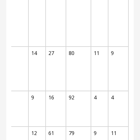
l
f
n
59
14
27
80
11
9
p
n
75
9
16
92
4
4
27
12
61
79
9
11