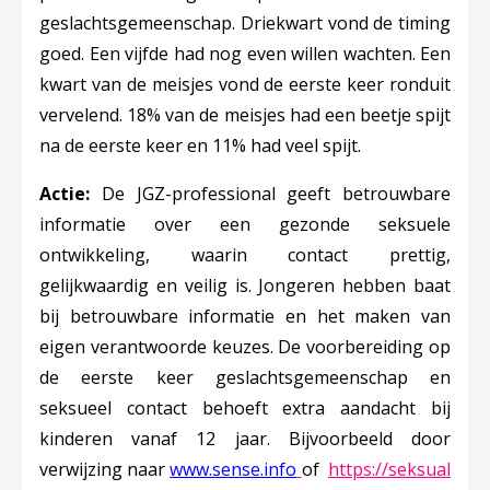
geslachtsgemeenschap. Driekwart vond de timing
goed. Een vijfde had nog even willen wachten. Een
kwart van de meisjes vond de eerste keer ronduit
vervelend. 18% van de meisjes had een beetje spijt
na de eerste keer en 11% had veel spijt.
Actie:
De JGZ-profes
sional geeft betrouwbare
informatie over een gezonde seksuele
ontwikkeling, waarin contact prettig,
gelijkwaardig en veilig is. Jongeren hebben baat
bij betrouwbare informatie en het maken van
eigen verantwoorde keuzes. De voorbereiding op
de eerste keer geslachtsgemeenschap en
seksueel contact behoeft extra aandacht bij
kinderen vanaf 12 jaar. Bijvoorbeeld door
Deze linkt opent in ee
verwijzing naar
www.sense.info
of
https://seksual