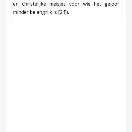
en christelijke meisjes voor wie het geloof
minder belangrij
k is
[24]
).