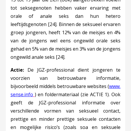
tot seksegenoten hebben vaker ervaring met
orale of anale seks dan hun hetero
leeftijdsgenoten
[24]
. Binnen de seksueel ervaren
groep jongeren, heeft 12% van de meisjes en 4%
van de jongens wel eens ongewild orale seks
gehad en 5% van de meisjes en 3% van de jongens
ongewild anale seks
[24]
.
Actie:
De JGZ-professional dient jongeren te
voorzien van betrouwbare informatie,
bijvoorbeeld middels betrouwbare websites (
www.
Deze linkt opent in een nieuw tabblad
sense.info
) en foldermateriaal (zie ACTIE 1). Ook
geeft de JGZ-professional informatie over
verschillende vormen van seksueel contact,
prettige en minder prettige seksuele contacten
en mogelijke risico’s (zoals soa en seksuele