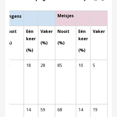
Meisjes
Jongens
Nooit
Eén
Vaker
Nooit
Eén
Vaker
keer
keer
(%)
(%)
(%)
(%)
(%)
n
54
18
28
85
10
5
n
27
14
59
68
14
19