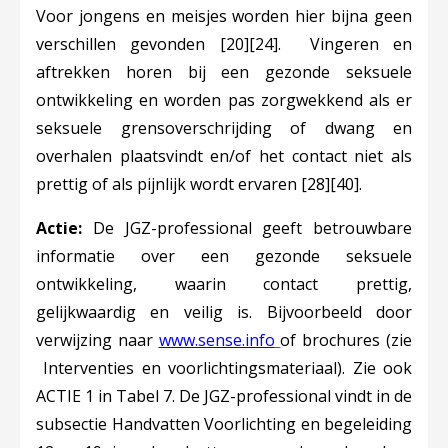
Voor jongens en meisjes worden hier bijna geen
verschillen gevonden
[20]
[24]
. Vingeren en
aftrekken horen bij een gezonde seksuele
ontwikkeling en worden pas zorgwekkend als er
seksuele grensoverschrijding of dwang en
overhalen plaatsvindt en/of het contact niet als
prettig of als pijnlijk wordt ervaren
[28]
[40]
.
Actie:
De JGZ-professional geeft betrouwbare
informatie over een gezonde seksuele
ontwikkeling, waarin contact prettig,
gelijkwaardig en veilig is. Bijvoorbeeld door
Deze linkt opent in e
verwijzing naar
www.sense.info
of brochures (zie
Interventies en voorlichtingsmateriaal). Zie ook
ACTIE 1 in Tabel 7. De JGZ-professional vindt in de
subsectie Handvatten Voorlichting en begeleiding