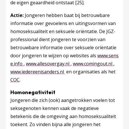
de eigen geaardheid ontstaat
[25]
.
Actie:
Jongeren hebben baat bij betrouwbare
informatie over gevoelens en uitingsvormen van
homoseksualiteit en seksuele oriëntatie. De JGZ-
professional dient jongeren te voorzien van
betrouwbare informatie over seksuele oriëntatie
door jongeren te wijzen op websites als
www.sens
Deze linkt opent in een nieuw tabblad
Deze linkt opent in een ni
Deze li
e.info
,
www.allesovergay.nl
,
www.comingout.nl
,
Deze linkt opent in een nieuw
www.iedereenisanders.nl
en organisaties als het
COC
.
Homonegativiteit
Jongeren die zich (ook) aangetrokken voelen tot
seksegenoten kennen vaak de negatieve
betekenis die de omgeving aan homoseksualiteit
toekent. Zo vinden bijna alle jongeren het