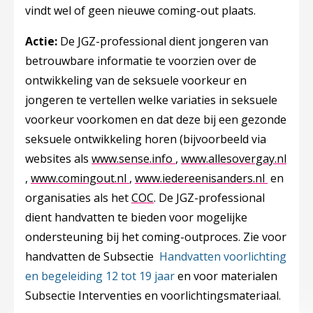
vindt wel of geen nieuwe coming-out plaats.
Actie:
De JGZ-professional dient jongeren van
betrouwbare informatie te voorzien over de
ontwikkeling van de seksuele voorkeur en
jongeren te vertellen welke variaties in seksuele
voorkeur voorkomen en dat deze bij een gezonde
seksuele ontwikkeling horen (bijvoorbeeld via
Deze linkt opent in een n
websites als
www.sense.info
,
www.allesovergay.nl
Deze linkt opent in een nieuw tabblad
Deze linkt opent in een nieuw tabb
Deze lin
,
www.comingout.nl
,
www.iedereenisanders.nl
en
organisaties als het
COC
. De JGZ-professional
dient handvatten te bieden voor mogelijke
ondersteuning bij het coming-outproces. Zie voor
handvatten de Subsectie
Handvatten voorlichting
en begeleiding 12 tot 19 jaar
en voor materialen
Subsectie Interventies en voorlichtingsmateriaal.