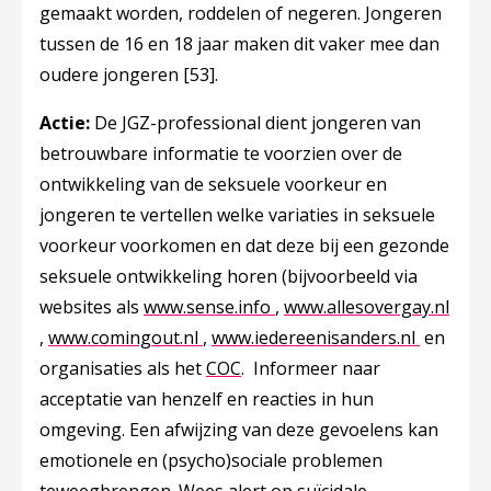
gemaakt worden, roddelen of negeren. Jongeren
tussen de 16 en 18 jaar maken dit vaker mee dan
oudere jongeren
[53]
.
Actie:
De JGZ-professional dient jongeren van
betrouwbare informatie te voorzien over de
ontwikkeling van de seksuele voorkeur en
jongeren te vertellen welke variaties in seksuele
voorkeur voorkomen en dat deze bij een gezonde
seksuele ontwikkeling horen (bijvoorbeeld via
Deze linkt opent in een n
websites als
www.sense.info
,
www.allesovergay.nl
Deze linkt opent in een nieuw tabblad
Deze linkt opent in een nieuw tabb
Deze lin
,
www.comingout.nl
,
www.iedereenisanders.nl
en
organisaties als het
COC
. Informeer naar
acceptatie van henzelf en reacties in hun
omgeving. Een afwijzing van deze gevoelens kan
emotionele en (psycho)sociale problemen