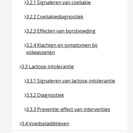
Ga naar pagina over 3.2.1 Signaleren van coeliaki
3.2.1 Signaleren van coeliakie
Ga naar pagina over 3.2.2 Coeliakiediagnostiek
3.2.2 Coeliakiediagnostiek
Ga naar pagina over 3.2.3 Effecten van borstvoed
3.2.3 Effecten van borstvoeding
Ga naar pagina over 3.2.4 Klachten en symptome
3.2.4 Klachten en symptomen bij
volwassenen
Ga naar pagina over 3.3 Lactose-intolerantie
3.3 Lactose-intolerantie
Ga naar pagina over 3.3.1 Signaleren van lactose-
3.3.1 Signaleren van lactose-intolerantie
Ga naar pagina over 3.3.2 Diagnostiek
3.3.2 Diagnostiek
Ga naar pagina over 3.3.3 Preventie: effect van in
3.3.3 Preventie: effect van interventies
Ga naar pagina over 3.4 Voedseladditieven
3.4 Voedseladditieven