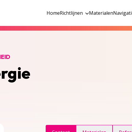
Home
Richtlijnen
Materialen
Navigat
EID
ergie
ggle inhoudsopgave