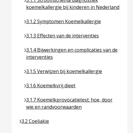
3.1.1 Stroomschema diagnostiek
koemelkallergie bij kinderen in Nederland
Ga naar pagina over 3.1.2 Symptomen Koemelkall
3.1.2 Symptomen Koemelkallergie
Ga naar pagina over 3.1.3 Effecten van de interve
3.1.3 Effecten van de interventies
Ga naar pagina over 3.1.4 Bijwerkingen en compli
3.1.4 Bijwerkingen en complicaties van de
interventies
Ga naar pagina over 3.1.5 Verwijzen bij koemelkal
3.1.5 Verwijzen bij koemelkallergie
Ga naar pagina over 3.1.6 Koemelkvrij dieet
3.1.6 Koemelkvrij dieet
Ga naar pagina over 3.1.7 Koemelkprovocatietes
3.1.7 Koemelkprovocatietest: hoe, door
wie en randvoorwaarden
Ga naar pagina over 3.2 Coeliakie
3.2 Coeliakie