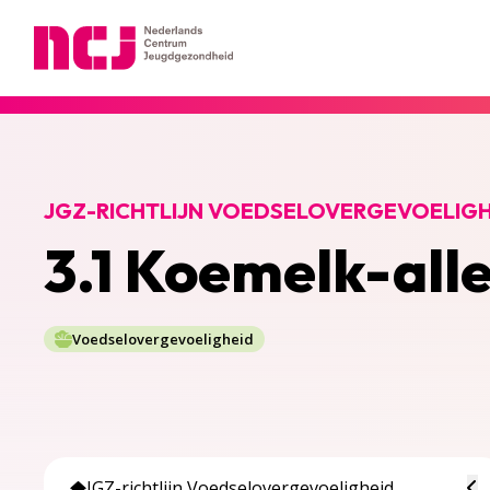
Nederlands Centrum Jeugdgezondheid
JGZ-RICHTLIJN VOEDSELOVERGEVOELIGH
3.1 Koemelk-all
Voedselovergevoeligheid
To
JGZ-richtlijn Voedselovergevoeligheid