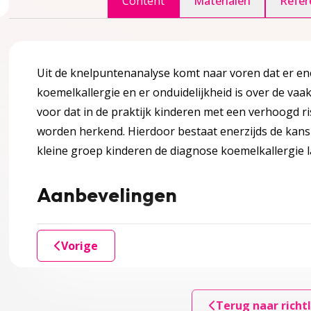
Content
Materialen
Refer
accordion over 1 Inleiding
Uit de knelpuntenanalyse komt naar voren dat er ene
koemelkallergie en er onduidelijkheid is over de va
voor dat in de praktijk kinderen met een verhoogd ris
worden herkend. Hierdoor bestaat enerzijds de kans 
kleine groep kinderen de diagnose koemelkallergie l
gina over 2 Definitie en achtergrondinformatie
accordion over 2 Definitie en achtergrondinformatie
Aanbevelingen
Vorige
Terug naar richtl