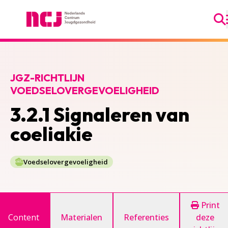
Ga
Nederlands Centrum Jeugdgezondheid
JGZ-RICHTLIJN
VOEDSELOVERGEVOELIGHEID
3.2.1 Signaleren van
coeliakie
Voedselovergevoeligheid
Print
Content
Materialen
Referenties
deze