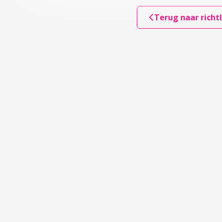
Terug naar richtl
oording
ccordion over 6 Verantwoording