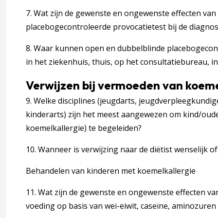
7. Wat zijn de gewenste en ongewenste effecten van
placebogecontroleerde provocatietest bij de diagno
ergie
8. Waar kunnen open en dubbelblinde placebogecont
nties
in het ziekenhuis, thuis, op het consultatiebureau, i
caties van de interventies
Verwijzen bij vermoeden van koeme
9. Welke disciplines (jeugdarts, jeugdverpleegkundige,
kinderarts) zijn het meest aangewezen om kind/oude
lergie
koemelkallergie) te begeleiden?
10. Wanneer is verwijzing naar de diëtist wenselijk o
t: hoe, door wie en randvoorwaarden
Behandelen van kinderen met koemelkallergie
11. Wat zijn de gewenste en ongewenste effecten va
voeding op basis van wei-eiwit, caseïne, aminozuren