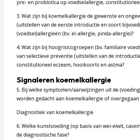
pre- en probiotica op voedselallergie, constitution
3. Wat zijn bij koemelkallergie de gewenste en onge
eliakie)
(uitstellen van de eerste introductie en soort bijvo
(voedsel)allergieën (bv. ei-allergie, pinda-allergie)?
4. Wat zijn bij hoogrisicogroepen (bv. familiaire vo
van selectieve preventie (uitstellen van de introducti
constitutioneel eczeem, hooikoorts en astma?
Signaleren koemelkallergie
5. Bij welke symptomen/aanwijzingen uit de (voedi
worden gedacht aan koemelkallergie of overgegaan 
ina over 3 Preventie, Signaleren en verwijzen.
accordion over 3 Preventie, Signaleren en verwijzen.
Diagnostiek van koemelkallergie
6. Welke kunstvoeding (op basis van wei-eiwit, caseï
de diagnostische fase?
iek koemelkallergie bij kinderen in Nederland