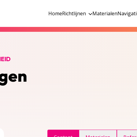
Home
Richtlijnen
Materialen
Navigat
EID
agen
ggle inhoudsopgave