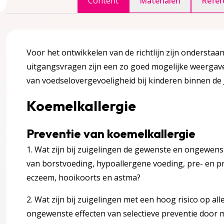
Content
Materialen
Refer
accordion over 1 Inleiding
Voor het ontwikkelen van de richtlijn zijn onderst
uitgangsvragen zijn een zo goed mogelijke weergave
van voedselovergevoeligheid bij kinderen binnen de
Koemelkallergie
gina over 2 Definitie en achtergrondinformatie
accordion over 2 Definitie en achtergrondinformatie
Preventie van koemelkallergie
1. Wat zijn bij zuigelingen de gewenste en ongewens
van borstvoeding, hypoallergene voeding, pre- en pro
eczeem, hooikoorts en astma?
2. Wat zijn bij zuigelingen met een hoog risico op 
ongewenste effecten van selectieve preventie door 