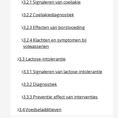
Ga naar pagina over 3.2.1 Signaleren van coeliaki
3.2.1 Signaleren van coeliakie
Ga naar pagina over 3.2.2 Coeliakiediagnostiek
3.2.2 Coeliakiediagnostiek
Ga naar pagina over 3.2.3 Effecten van borstvoed
3.2.3 Effecten van borstvoeding
Ga naar pagina over 3.2.4 Klachten en symptome
3.2.4 Klachten en symptomen bij
volwassenen
Ga naar pagina over 3.3 Lactose-intolerantie
3.3 Lactose-intolerantie
Ga naar pagina over 3.3.1 Signaleren van lactose-
3.3.1 Signaleren van lactose-intolerantie
Ga naar pagina over 3.3.2 Diagnostiek
3.3.2 Diagnostiek
Ga naar pagina over 3.3.3 Preventie: effect van in
3.3.3 Preventie: effect van interventies
Ga naar pagina over 3.4 Voedseladditieven
3.4 Voedseladditieven