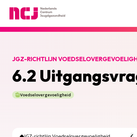
Nederlands Centrum Jeugdgezondheid
JGZ-RICHTLIJN VOEDSELOVERGEVOELIGH
6.2 Uitgangsvr
Voedselovergevoeligheid
To
JGZ-richtlijn Voedselovergevoeligheid