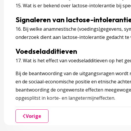
15. Wat is er bekend over lactose-intolerantie bij s
 4 Begeleiden en behandelen
accordion over 4 Begeleiden en behandelen
Signaleren van lactose-intoleranti
lergie
16. Bij welke anamnestische (voedings)gegevens, sym
onderzoek dient aan lactose-intolerantie gedacht t
g
Voedseladditieven
17. Wat is het effect van voedseladditieven op het 
melk
Bij de beantwoording van de uitgangsvragen wordt r
ndkoming
accordion over 5 Totstandkoming
en de sociaal-economische positie en etnische achte
beantwoording de ongewenste effecten meegewogen
opgesplitst in korte- en langetermijneffecten.
Vorige