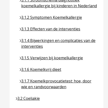
3.1.1 Stroomschema diagnostiek
koemelkallergie bij kinderen in Nederland
Ga naar pagina over 3.1.2 Symptomen Koemelkall
3.1.2 Symptomen Koemelkallergie
Ga naar pagina over 3.1.3 Effecten van de interve
3.1.3 Effecten van de interventies
Ga naar pagina over 3.1.4 Bijwerkingen en compli
3.1.4 Bijwerkingen en complicaties van de
interventies
Ga naar pagina over 3.1.5 Verwijzen bij koemelkal
3.1.5 Verwijzen bij koemelkallergie
Ga naar pagina over 3.1.6 Koemelkvrij dieet
3.1.6 Koemelkvrij dieet
Ga naar pagina over 3.1.7 Koemelkprovocatietes
3.1.7 Koemelkprovocatietest: hoe, door
wie en randvoorwaarden
Ga naar pagina over 3.2 Coeliakie
3.2 Coeliakie