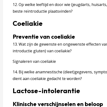
e
12. Op welke leeftijd en door wie (jeugdarts, huisarts,
beste reïntroductie plaatsvinden?
Coeliakie
ing
Preventie van coeliakie
n bij volwassenen
13. Wat zijn de gewenste en ongewenste effecten van 
introductie gluten) van coeliakie?
Signaleren van coeliakie
intolerantie
14. Bij welke anamnestische (dieet)gegevens, sympto
dient aan coeliakie gedacht te worden?
terventies
Lactose-intolerantie
Klinische verschijnselen en beloop